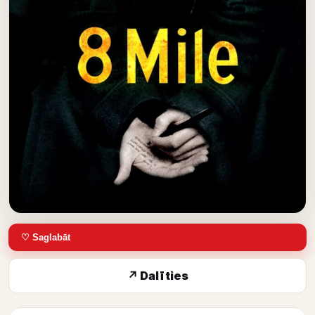
♡ Saglabāt
↗ Dalīties