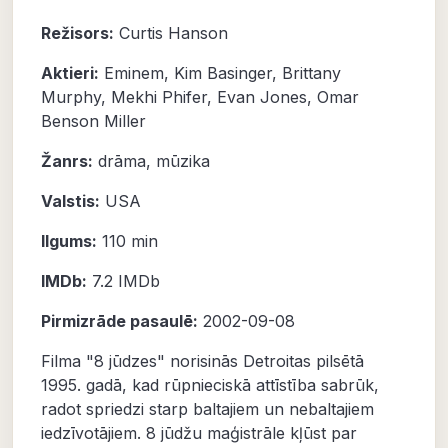
Režisors:
Curtis Hanson
Aktieri:
Eminem
,
Kim Basinger
,
Brittany
Murphy
,
Mekhi Phifer
,
Evan Jones
,
Omar
Benson Miller
Žanrs:
drāma
,
mūzika
Valstis:
USA
Ilgums:
110 min
IMDb:
7.2
IMDb
Pirmizrāde pasaulē:
2002-09-08
Filma "8 jūdzes" norisinās Detroitas pilsētā
1995. gadā, kad rūpnieciskā attīstība sabrūk,
radot spriedzi starp baltajiem un nebaltajiem
iedzīvotājiem. 8 jūdžu maģistrāle kļūst par