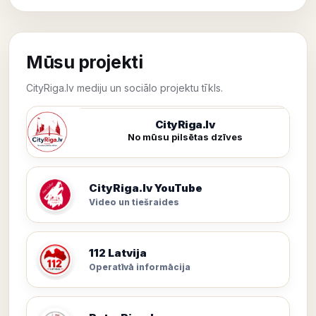
Mūsu projekti
CityRiga.lv mediju un sociālo projektu tīkls.
CityRiga.lv
No mūsu pilsētas dzīves
CityRiga.lv YouTube
Video un tiešraides
112 Latvija
Operatīvā informācija