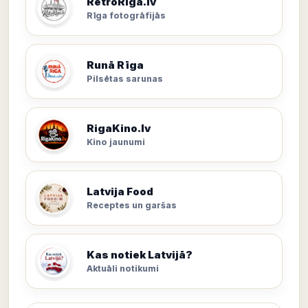
RetroRiga.lv
Rīga fotogrāfijās
Runā Rīga
Pilsētas sarunas
RigaKino.lv
Kino jaunumi
Latvija Food
Receptes un garšas
Kas notiek Latvijā?
Aktuāli notikumi