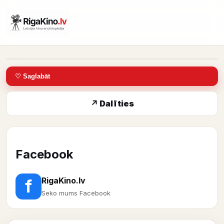
IMDb: 0
♡ Saglabāt
↗ Dalīties
Facebook
RigaKino.lv
f
Seko mums Facebook