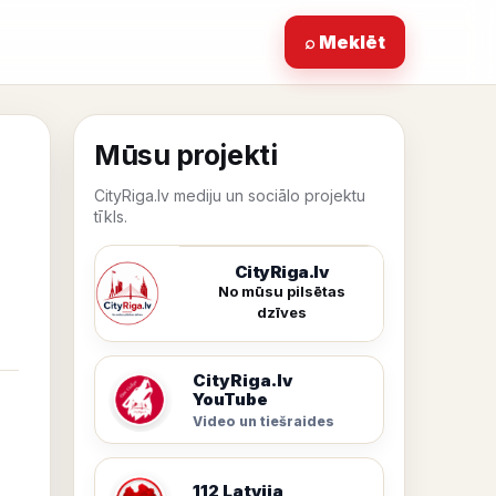
⌕ Meklēt
Mūsu projekti
CityRiga.lv mediju un sociālo projektu
tīkls.
CityRiga.lv
No mūsu pilsētas
dzīves
CityRiga.lv
YouTube
Video un tiešraides
112 Latvija