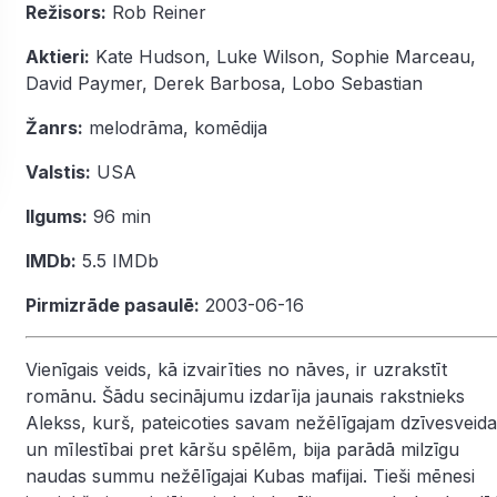
Režisors:
Rob Reiner
Aktieri:
Kate Hudson
,
Luke Wilson
,
Sophie Marceau
,
David Paymer
,
Derek Barbosa
,
Lobo Sebastian
Žanrs:
melodrāma
,
komēdija
Valstis:
USA
Ilgums:
96 min
IMDb:
5.5
IMDb
Pirmizrāde pasaulē:
2003-06-16
Vienīgais veids, kā izvairīties no nāves, ir uzrakstīt
romānu. Šādu secinājumu izdarīja jaunais rakstnieks
Alekss, kurš, pateicoties savam nežēlīgajam dzīvesveid
un mīlestībai pret kāršu spēlēm, bija parādā milzīgu
naudas summu nežēlīgajai Kubas mafijai. Tieši mēnesi