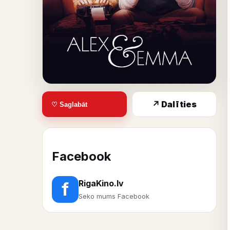
↗ Dalīties
♡ Saglabāt
Facebook
RigaKino.lv
f
Seko mums Facebook