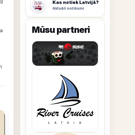
dz
Kas notiek Latvijā?
Aktuāli notikumi
Mūsu partneri
ņa
n