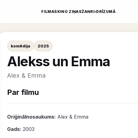
FILMAS
KINO ZIŅAS
ŽANRI
DRĪZUMĀ
komēdija
2025
Alekss un Emma
Alex & Emma
Par filmu
Oriģinālnosaukums:
Alex & Emma
Gads:
2003