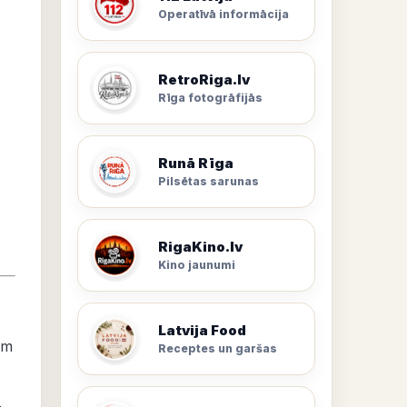
Operatīvā informācija
RetroRiga.lv
Rīga fotogrāfijās
Runā Rīga
Pilsētas sarunas
RigaKino.lv
Kino jaunumi
Latvija Food
am
Receptes un garšas