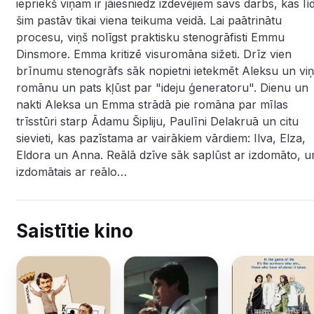
iepriekš viņam ir jāiesniedz izdevējiem savs darbs, kas lī
šim pastāv tikai viena teikuma veidā. Lai paātrinātu
procesu, viņš nolīgst praktisku stenogrāfisti Emmu
Dinsmore. Emma kritizē visuromāna sižeti. Drīz vien
brīnumu stenogrāfs sāk nopietni ietekmēt Aleksu un vi
romānu un pats kļūst par "ideju ģeneratoru". Dienu un
nakti Aleksa un Emma strādā pie romāna par mīlas
trīsstūri starp Ādamu Šipliju, Paulīni Delakruā un citu
sievieti, kas pazīstama ar vairākiem vārdiem: Ilva, Elza,
Eldora un Anna. Reālā dzīve sāk saplūst ar izdomāto, u
izdomātais ar reālo…
Saistītie kino