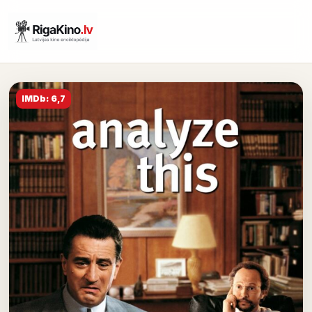
IMDb: 6,7