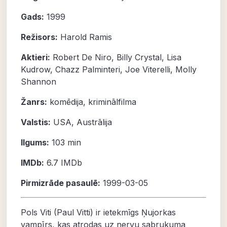
Gads:
1999
Režisors:
Harold Ramis
Aktieri:
Robert De Niro
,
Billy Crystal
,
Lisa
Kudrow
,
Chazz Palminteri
,
Joe Viterelli
,
Molly
Shannon
Žanrs:
komēdija
,
kriminālfilma
Valstis:
USA, Austrālija
Ilgums:
103 min
IMDb:
6.7
IMDb
Pirmizrāde pasaulē:
1999-03-05
Pols Viti (Paul Vitti) ir ietekmīgs Ņujorkas
vampīrs, kas atrodas uz nervu sabrukuma