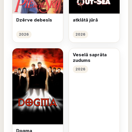
Dzērve debesīs
atklātā jūrā
2026
2026
Veselā saprāta
zudums
2026
Dogma