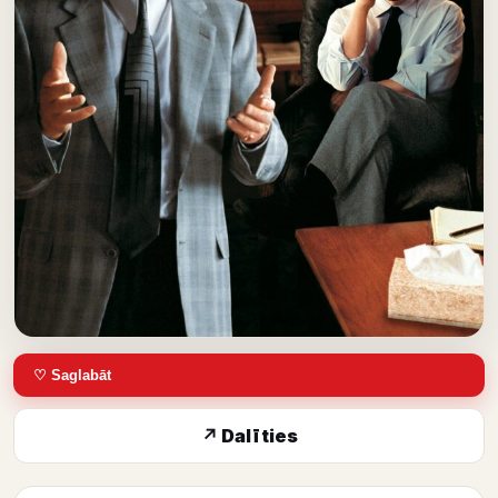
♡ Saglabāt
↗ Dalīties