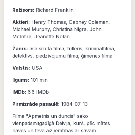
Režisors:
Richard Franklin
Aktieri:
Henry Thomas
,
Dabney Coleman
,
Michael Murphy
,
Christina Nigra
,
John
McIntire
,
Jeanette Nolan
Žanrs:
asa sižeta filma
,
trilleris
,
kriminālfilma
,
detektīvs
,
piedzīvojumu filma
,
ģimenes filma
Valstis:
USA
Ilgums:
101 min
IMDb:
6.6
IMDb
Pirmizrāde pasaulē:
1984-07-13
Filma "Apmetnis un duncis" seko
vienpadsmitgadīgā Deivija, kurš, pēc mātes
nāves un tēva aizņemtības ar savām