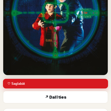
♡ Saglabāt
↗ Dalīties