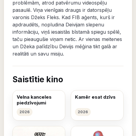
problēmām, atrod patvērumu videospēļu
pasaulē. Viņa vienīgais draugs ir datorspēļu
varonis Džeks Fleks. Kad FIB aģents, kurš ir
apdraudēts, nopludina Deivijam slepenu
informāciju, viņš iesaistās bīstamā spiegu spēlē,
taču pieaugušie viņam netic. Ar vienas meitenes
un Džeka palīdzību Deivijs mēģina tikt galā ar
realitāti un savu misiju.
Saistītie kino
Velna kanceles
Kamēr esat dzīvs
piedzīvojumi
2026
2026