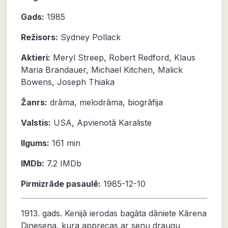
Gads:
1985
Režisors:
Sydney Pollack
Aktieri:
Meryl Streep
,
Robert Redford
,
Klaus
Maria Brandauer
,
Michael Kitchen
,
Malick
Bowens
,
Joseph Thiaka
Žanrs:
drāma
,
melodrāma
,
biogrāfija
Valstis:
USA, Apvienotā Karaliste
Ilgums:
161 min
IMDb:
7.2
IMDb
Pirmizrāde pasaulē:
1985-12-10
1913. gads. Kenijā ierodas bagāta dāniete Kārena
Dinesena, kura apprecas ar senu draugu