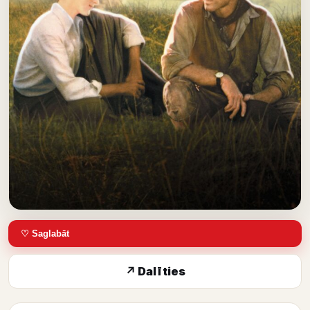
♡ Saglabāt
↗ Dalīties