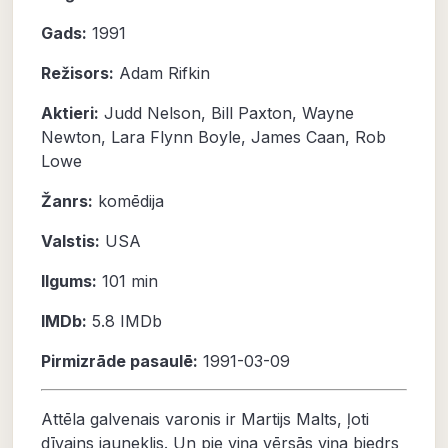
Gads:
1991
Režisors:
Adam Rifkin
Aktieri:
Judd Nelson
,
Bill Paxton
,
Wayne
Newton
,
Lara Flynn Boyle
,
James Caan
,
Rob
Lowe
Žanrs:
komēdija
Valstis:
USA
Ilgums:
101 min
IMDb:
5.8
IMDb
Pirmizrāde pasaulē:
1991-03-09
Attēla galvenais varonis ir Martijs Malts, ļoti
dīvains jauneklis. Un pie viņa vērsās viņa biedrs