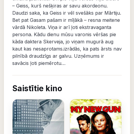
– Geiss, kurš nešķiras ar savu akordeonu.
Daudzi saka, ka Geiss ir vēl svešāks par Mārtiju.
Bet pat Gasam pašam ir mīļākā – resna meitene
vārdā Nikoleta. Viņa ir arī ļoti ekstravaganta
persona. Kādu dienu mūsu varonis vēršas pie
kāda daktera Skerveja, jo viņam mugurā aug
kaut kas nesaprotams.izrādās, ka pats ārsts nav
pilnībā draudzīgs ar galvu. Uzņēmums ir
savācis ļoti piemērotu…
Saistītie kino