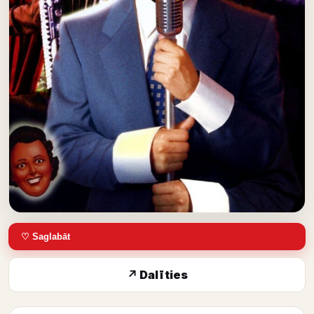
♡ Saglabāt
↗ Dalīties