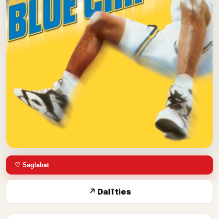
♡ Saglabāt
↗ Dalīties