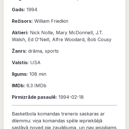
Gads:
1994
Režisors:
William Friedkin
Aktieri:
Nick Nolte
,
Mary McDonnell
,
J.T.
Walsh
,
Ed O'Neill
,
Alfre Woodard
,
Bob Cousy
Žanrs:
drāma
,
sports
Valstis:
USA
Ilgums:
108 min
IMDb:
6.3
IMDb
Pirmizrāde pasaulē:
1994-02-18
Basketbola komandas treneris saskaras ar
dilemmu: viņa komandas spēle iepriekšējā
sastāvā noved pie zaudējuma, un nav iespējams