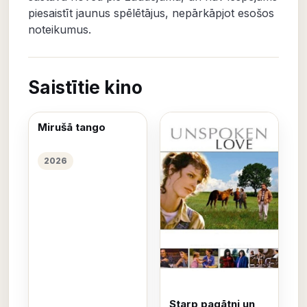
piesaistīt jaunus spēlētājus, nepārkāpjot esošos
noteikumus.
Saistītie kino
Mirušā tango
2026
Starp pagātni un