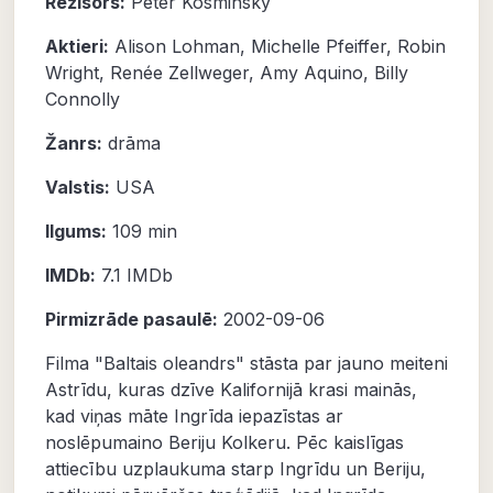
Režisors:
Peter Kosminsky
Aktieri:
Alison Lohman
,
Michelle Pfeiffer
,
Robin
Wright
,
Renée Zellweger
,
Amy Aquino
,
Billy
Connolly
Žanrs:
drāma
Valstis:
USA
Ilgums:
109 min
IMDb:
7.1
IMDb
Pirmizrāde pasaulē:
2002-09-06
Filma "Baltais oleandrs" stāsta par jauno meiteni
Astrīdu, kuras dzīve Kalifornijā krasi mainās,
kad viņas māte Ingrīda iepazīstas ar
noslēpumaino Beriju Kolkeru. Pēc kaislīgas
attiecību uzplaukuma starp Ingrīdu un Beriju,