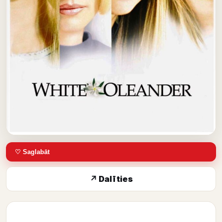
♡ Saglabāt
↗ Dalīties