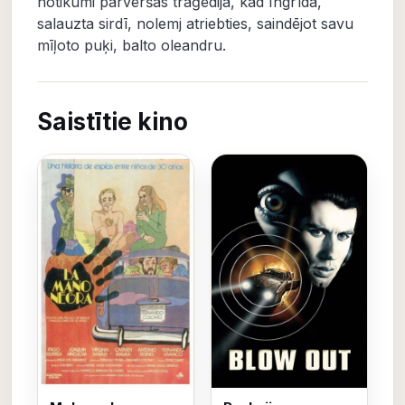
notikumi pārvēršas traģēdijā, kad Ingrīda,
salauzta sirdī, nolemj atriebties, saindējot savu
mīļoto puķi, balto oleandru.
Saistītie kino