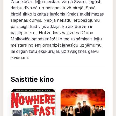
Zaudējušais leļļu meistars vārdā Švarcs iegūst
darbu dīvainā un neticami tuvā birojā. Savā
birojā tikko izkaltais ierēdnis Kreigs atklāj mazas
slepenas durvis. Nebija nekādu ierobežojumu
pārsteigt, kad viņš atklāja, ka aiz durvīm ir
paslēpta eja… Holivudas zvaigznes Džona
Malkoviča smadzenēs! Un tad uzņēmīgais leļļu
meistars nolemj organizēt ienesīgu uzņēmumu,
lai organizētu ekskursijas uz zvaigznes galvu
ikvienam.
Saistītie kino