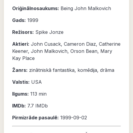
Oriģinālnosaukums:
Being John Malkovich
Gads:
1999
Režisors:
Spike Jonze
Aktieri:
John Cusack
,
Cameron Diaz
,
Catherine
Keener
,
John Malkovich
,
Orson Bean
,
Mary
Kay Place
Žanrs:
zinātniskā fantastika
,
komēdija
,
drāma
Valstis:
USA
Ilgums:
113 min
IMDb:
7.7
IMDb
Pirmizrāde pasaulē:
1999-09-02