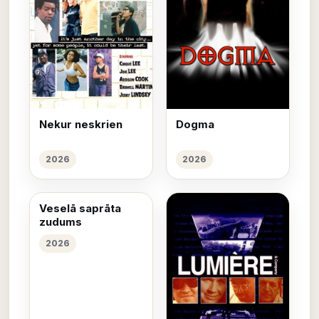
Nekur neskrien
Dogma
2026
2026
Veselā saprāta
zudums
2026