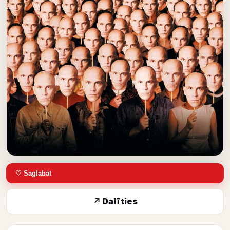
♡ Saglabāt
↗ Dalīties