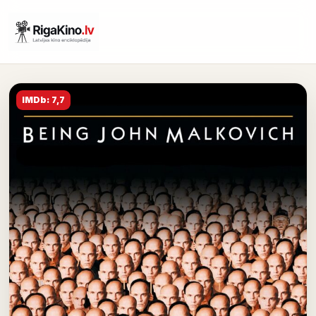
IMDb: 7,7