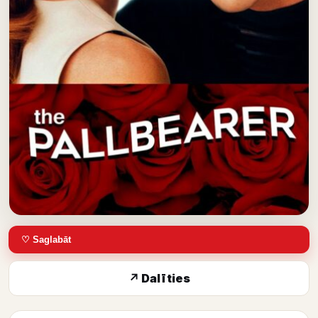
♡ Saglabāt
↗ Dalīties