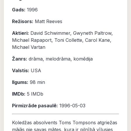
Gads:
1996
Režisors:
Matt Reeves
Aktieri:
David Schwimmer
,
Gwyneth Paltrow
,
Michael Rapaport
,
Toni Collette
,
Carol Kane
,
Michael Vartan
Žanrs:
drāma
,
melodrāma
,
komēdija
Valstis:
USA
Ilgums:
98 min
IMDb:
5
IMDb
Pirmizrāde pasaulē:
1996-05-03
Koledžas absolvents Toms Tompsons atgriežas
mājās pie savas mātes, kura ir pilnībā vīlusies