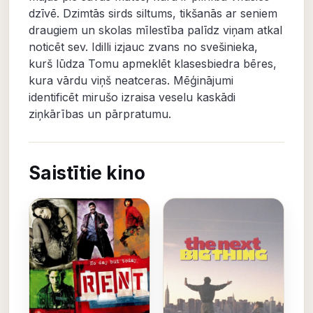
dzīvē. Dzimtās sirds siltums, tikšanās ar seniem
draugiem un skolas mīlestība palīdz viņam atkal
noticēt sev. Idilli izjauc zvans no svešinieka,
kurš lūdza Tomu apmeklēt klasesbiedra bēres,
kura vārdu viņš neatceras. Mēģinājumi
identificēt mirušo izraisa veselu kaskādi
ziņkārības un pārpratumu.
Saistītie kino