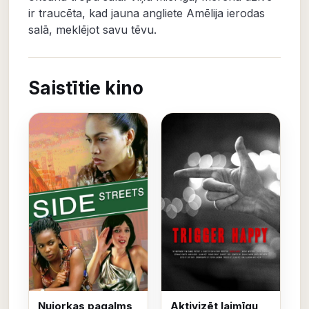
ir traucēta, kad jauna angliete Amēlija ierodas
salā, meklējot savu tēvu.
Saistītie kino
Ņujorkas pagalms
Aktivizēt laimīgu