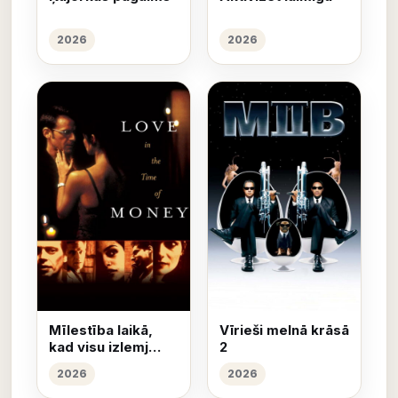
2026
2026
Mīlestība laikā,
Vīrieši melnā krāsā
kad visu izlemj
2
nauda
2026
2026