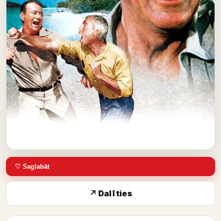
♡ Saglabāt
↗ Dalīties