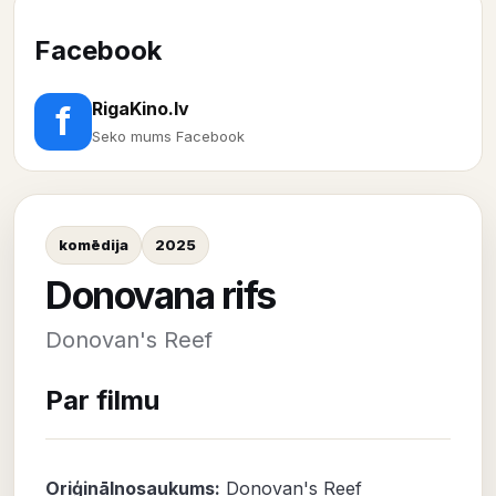
Facebook
RigaKino.lv
f
Seko mums Facebook
komēdija
2025
Donovana rifs
Donovan's Reef
Par filmu
Oriģinālnosaukums:
Donovan's Reef