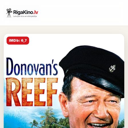
IMDb: 6,7