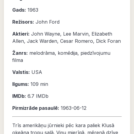
Gads:
1963
Režisors:
John Ford
Aktieri:
John Wayne
,
Lee Marvin
,
Elizabeth
Allen
,
Jack Warden
,
Cesar Romero
,
Dick Foran
Žanrs:
melodrāma
,
komēdija
,
piedzīvojumu
filma
Valstis:
USA
Ilgums:
109 min
IMDb:
6.7
IMDb
Pirmizrāde pasaulē:
1963-06-12
Trīs amerikāņu jūrnieki pēc kara paliek Klusā
okeāna tropu salā. Viņu mierīgā, mērenā dzīve