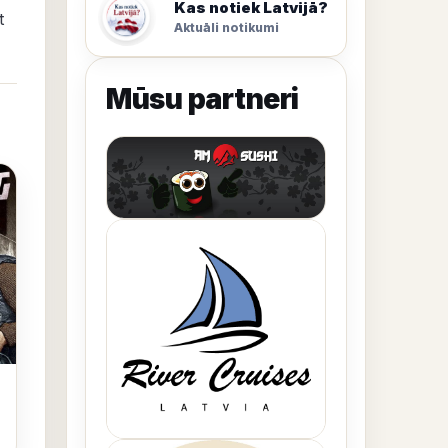
Kas notiek Latvijā?
t
Aktuāli notikumi
Mūsu partneri