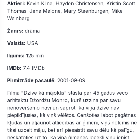
Aktieri:
Kevin Kline
,
Hayden Christensen
,
Kristin Scott
Thomas
,
Jena Malone
,
Mary Steenburgen
,
Mike
Weinberg
Žanrs:
drāma
Valstis:
USA
Ilgums:
125 min
IMDb:
7.4
IMDb
Pirmizrāde pasaulē:
2001-09-09
Filma "Dzīve kā mājoklis" stāsta par 45 gadus veco
arhitektu Džordžu Monro, kurš uzzina par savu
nenovēršamo nāvi un saprot, ka viņa dzīve nav
piepildījusies, kā viņš vēlētos. Cenšoties labot pagātnes
kļūdas un atjaunot attiecības ar ģimeni, viņš nolēmis ne
tikai uzcelt māju, bet arī piesaistīt savu dēlu kā palīgu,
neskatoties uz to, ka viņa ģimenes locekļi viņu ienīst.