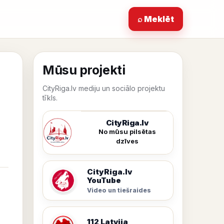
⌕ Meklēt
Mūsu projekti
CityRiga.lv mediju un sociālo projektu
tīkls.
CityRiga.lv
No mūsu pilsētas
dzīves
CityRiga.lv
YouTube
Video un tiešraides
112 Latvija