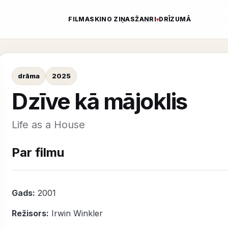
FILMAS
KINO ZIŅAS
ŽANRI
DRĪZUMĀ
drāma
2025
Dzīve kā mājoklis
Life as a House
Par filmu
Gads:
2001
Režisors:
Irwin Winkler