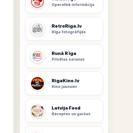
Operatīvā informācija
RetroRiga.lv
Rīga fotogrāfijās
Runā Rīga
Pilsētas sarunas
RigaKino.lv
Kino jaunumi
Latvija Food
Receptes un garšas