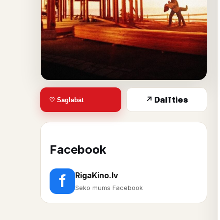
↗ Dalīties
♡ Saglabāt
Facebook
RigaKino.lv
f
Seko mums Facebook