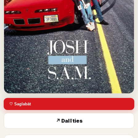
♡ Saglabāt
↗ Dalīties