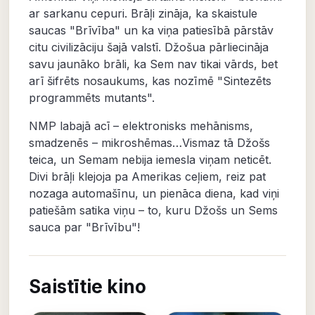
ar sarkanu cepuri. Brāļi zināja, ka skaistule
saucas "Brīvība" un ka viņa patiesībā pārstāv
citu civilizāciju šajā valstī. Džošua pārliecināja
savu jaunāko brāli, ka Sem nav tikai vārds, bet
arī šifrēts nosaukums, kas nozīmē "Sintezēts
programmēts mutants".
NMP labajā acī – elektronisks mehānisms,
smadzenēs – mikroshēmas…Vismaz tā Džošs
teica, un Semam nebija iemesla viņam neticēt.
Divi brāļi klejoja pa Amerikas ceļiem, reiz pat
nozaga automašīnu, un pienāca diena, kad viņi
patiešām satika viņu – to, kuru Džošs un Sems
sauca par "Brīvību"!
Saistītie kino