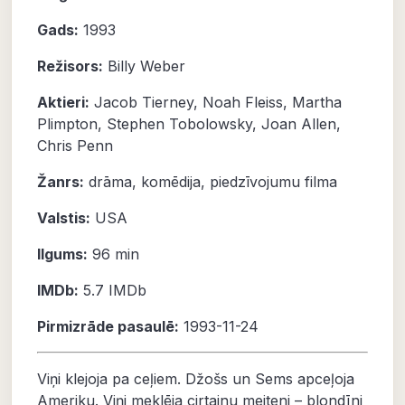
Gads:
1993
Režisors:
Billy Weber
Aktieri:
Jacob Tierney
,
Noah Fleiss
,
Martha
Plimpton
,
Stephen Tobolowsky
,
Joan Allen
,
Chris Penn
Žanrs:
drāma
,
komēdija
,
piedzīvojumu filma
Valstis:
USA
Ilgums:
96 min
IMDb:
5.7
IMDb
Pirmizrāde pasaulē:
1993-11-24
Viņi klejoja pa ceļiem. Džošs un Sems apceļoja
Ameriku. Viņi meklēja cirtainu meiteni – blondīni