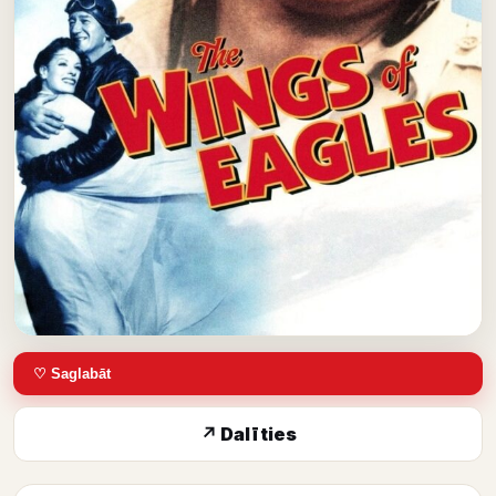
♡ Saglabāt
↗ Dalīties