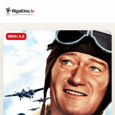
IMDb: 6,6