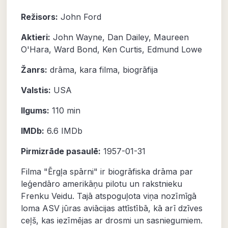
Režisors:
John Ford
Aktieri:
John Wayne
,
Dan Dailey
,
Maureen
O'Hara
,
Ward Bond
,
Ken Curtis
,
Edmund Lowe
Žanrs:
drāma
,
kara filma
,
biogrāfija
Valstis:
USA
Ilgums:
110 min
IMDb:
6.6
IMDb
Pirmizrāde pasaulē:
1957-01-31
Filma "Ērgļa spārni" ir biogrāfiska drāma par
leģendāro amerikāņu pilotu un rakstnieku
Frenku Veidu. Tajā atspoguļota viņa nozīmīgā
loma ASV jūras aviācijas attīstībā, kā arī dzīves
ceļš, kas iezīmējas ar drosmi un sasniegumiem.