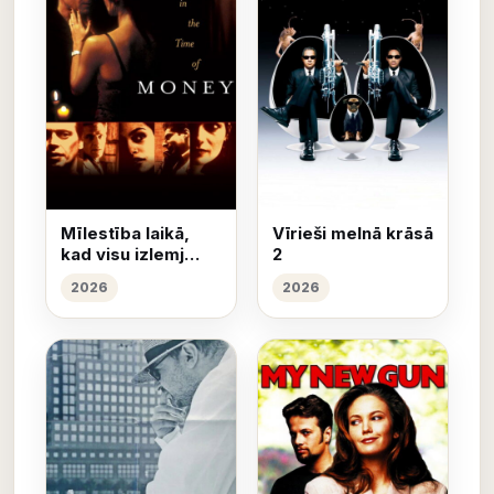
Mīlestība laikā,
Vīrieši melnā krāsā
kad visu izlemj
2
nauda
2026
2026