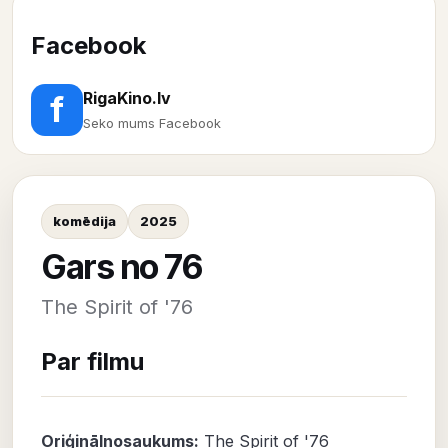
Facebook
RigaKino.lv
f
Seko mums Facebook
komēdija
2025
Gars no 76
The Spirit of '76
Par filmu
Oriģinālnosaukums:
The Spirit of '76