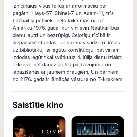
iznīcinājusi visus failus ar informāciju par
pagātni. Hays-57, Shinel-7 un Adam-11, trīs
bezbailīgi pētnieki, ceļo laika mašīnā uz
Ameriku 1976. gadā, kur viņi svin Neatkarības
dienu jautri un bezrūpīgi. Ceļotāju rīcībā ir
divpadsmit stundas, un viņiem vajadzētu doties
uz bibliotēku, lai iegūtu konstitūciju, bet viņiem
izdodas iegūt tikai svētkuuz 4. jūlija dienu izlaisti
T-krekli, bet daudz jautru piedzīvojumu un
iepazīšanās ar jauniem draugiem. Un bērniem
no 2176. gada ir jāmācās vēsture no T-krekliem.
Saistītie kino