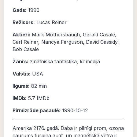
Gads:
1990
Režisors:
Lucas Reiner
Aktieri:
Mark Mothersbaugh
,
Gerald Casale
,
Carl Reiner
,
Nancye Ferguson
,
David Cassidy
,
Bob Casale
Žanrs:
zinātniskā fantastika
,
komēdija
Valstis:
USA
Ilgums:
82 min
IMDb:
5.7
IMDb
Pirmizrāde pasaulē:
1990-10-12
Amerika 2176. gadā. Daba ir pilnīgi prom, ozona
caurums turpina augt, un magnētiskā vētra ir