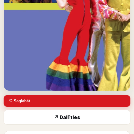
♡ Saglabāt
↗ Dalīties