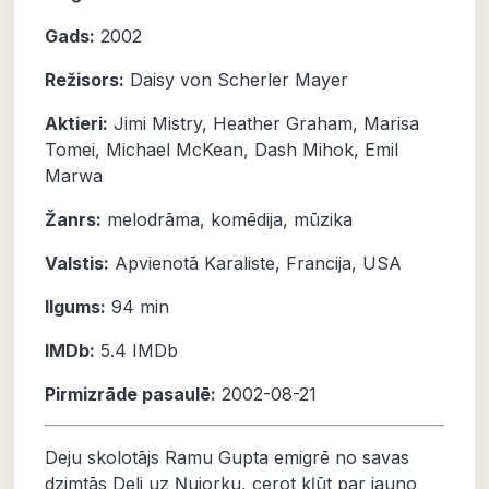
Gads:
2002
Režisors:
Daisy von Scherler Mayer
Aktieri:
Jimi Mistry
,
Heather Graham
,
Marisa
Tomei
,
Michael McKean
,
Dash Mihok
,
Emil
Marwa
Žanrs:
melodrāma
,
komēdija
,
mūzika
Valstis:
Apvienotā Karaliste, Francija, USA
Ilgums:
94 min
IMDb:
5.4
IMDb
Pirmizrāde pasaulē:
2002-08-21
Deju skolotājs Ramu Gupta emigrē no savas
dzimtās Deli uz Ņujorku, cerot kļūt par jauno