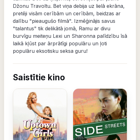
Džonu Travoltu. Bet viņa debija uz lielā ekrāna,
pretēji visām cerībām un cerībām, beidzas ar
dalību "pieaugušo filmā". Izmēģinājis savus
"talantus" tik delikātā jomā, Ramu ar divu
burvīgu meiteņu Lexi un Sharonna palīdzību īsā
laikā kļūst par ārprātīgi populāru un ļoti
populāru eksotisku seksa guru!
Saistītie kino