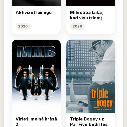
Aktivizēt laimīgu
Mīlestība laikā,
kad visu izlemj
nauda
2026
2026
Vīrieši melnā krāsā
Triple Bogey uz
2
Par Five bedrītes