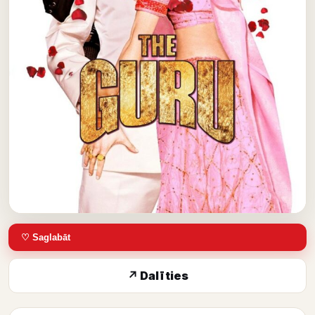
♡ Saglabāt
↗ Dalīties