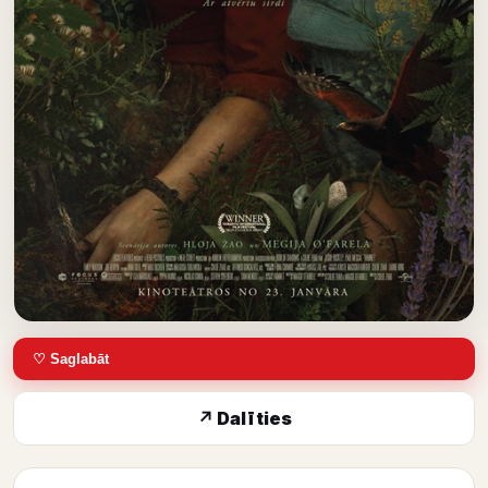
♡ Saglabāt
↗ Dalīties