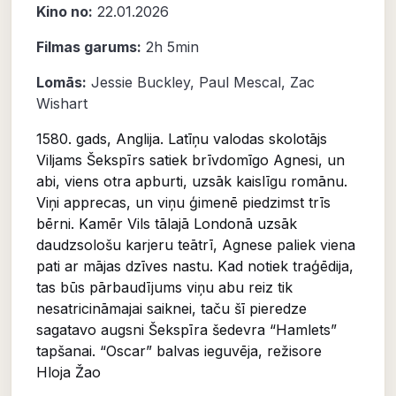
Kino no:
22.01.2026
Filmas garums:
2h 5min
Lomās:
Jessie Buckley
,
Paul Mescal
,
Zac
Wishart
1580. gads, Anglija. Latīņu valodas skolotājs
Viljams Šekspīrs satiek brīvdomīgo Agnesi, un
abi, viens otra apburti, uzsāk kaislīgu romānu.
Viņi apprecas, un viņu ģimenē piedzimst trīs
bērni. Kamēr Vils tālajā Londonā uzsāk
daudzsološu karjeru teātrī, Agnese paliek viena
pati ar mājas dzīves nastu. Kad notiek traģēdija,
tas būs pārbaudījums viņu abu reiz tik
nesatricināmajai saiknei, taču šī pieredze
sagatavo augsni Šekspīra šedevra “Hamlets”
tapšanai. “Oscar” balvas ieguvēja, režisore
Hloja Žao