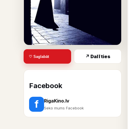
↗ Dalīties
♡ Saglabāt
Facebook
RigaKino.lv
f
Seko mums Facebook