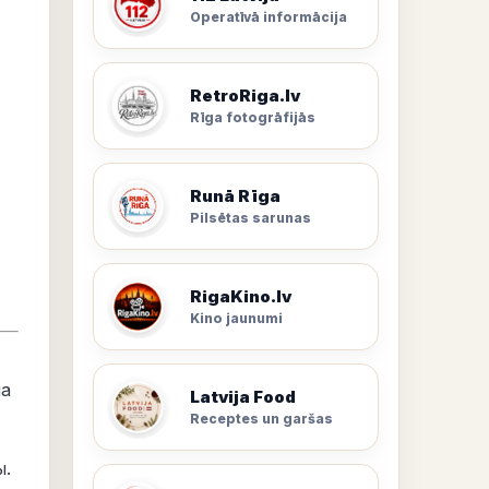
Operatīvā informācija
RetroRiga.lv
Rīga fotogrāfijās
Runā Rīga
Pilsētas sarunas
RigaKino.lv
Kino jaunumi
на
Latvija Food
Receptes un garšas
ы.