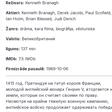
Režisors:
Kenneth Branagh
Aktieri:
Kenneth Branagh
,
Derek Jacobi
,
Paul Scofield
,
Ian Holm
,
Brian Blessed
,
Judi Dench
Žanrs:
drāma
,
kara filma
,
biogrāfija
,
vēsturiska
Valstis:
Великобритания
Ilgums:
137 min
IMDb:
7.5
IMDb
Pirmizrāde pasaulē:
1989-10-06
1415 год. Претендуя на титул короля Франции,
молодой английский монарх Генрих V, вторгается 
земли, которые он считает своими по праву.
Несмотря на крайне тяжелую военную кампанию,
английское войско продолжает одерживать побед