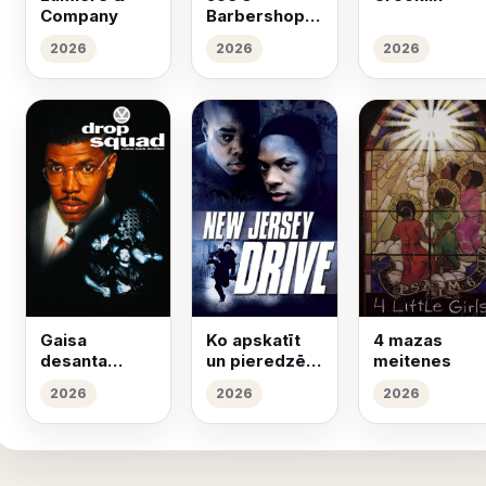
Company
Barbershop
in Bed-Stay:
2026
2026
2026
mēs griežam
galvas
Gaisa
Ko apskatīt
4 mazas
desanta
un pieredzēt
meitenes
bataljons
Ņūdžersijā
2026
2026
2026