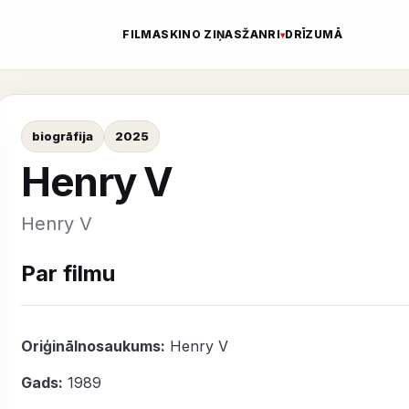
FILMAS
KINO ZIŅAS
ŽANRI
DRĪZUMĀ
biogrāfija
2025
Henry V
Henry V
Par filmu
Oriģinālnosaukums:
Henry V
Gads:
1989