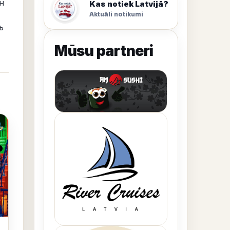
н
Kas notiek Latvijā?
Aktuāli notikumi
ь
Mūsu partneri