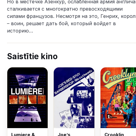
Но в местечке Азенкур, ослабленная армия англича
сталкивается с многократно превосходящими
силами французов. Несмотря на это, Генрих, корол
– воин, решает дать бой, который войдет в
историю…
Saistītie kino
Lumiere &
Joe’s
Crooklin