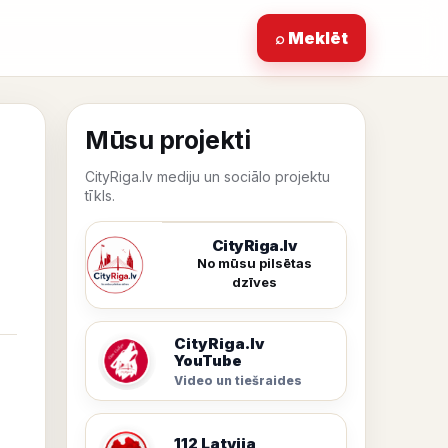
⌕ Meklēt
Mūsu projekti
CityRiga.lv mediju un sociālo projektu
tīkls.
CityRiga.lv
No mūsu pilsētas
dzīves
CityRiga.lv
YouTube
Video un tiešraides
112 Latvija