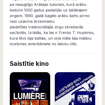
pa neauglīgo Arābijas tuksnesi, kurā arābu
beduīni 1000 gadus piedalījās uz labākajiem
zirgiem. 1890. gadā bagāts arābu šeihs pirmo
reizi uzaicina ārzemnieku
piedalīties tradicionālajās zirgu skriešanās
sacīkstēs. Izrādās, ka tas ir Frenks T. Hopkinss,
kura tēvs bija baltais, un viņa māte bija indiāņu
izcelsmes amerikāniete no lakotu cilts.
Saistītie kino