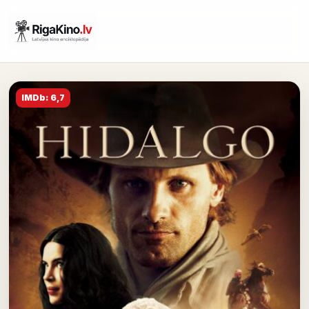
IMDb: 6,7