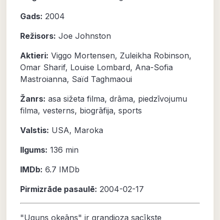
Gads:
2004
Režisors:
Joe Johnston
Aktieri:
Viggo Mortensen
,
Zuleikha Robinson
,
Omar Sharif
,
Louise Lombard
,
Ana-Sofia
Mastroianna
,
Saïd Taghmaoui
Žanrs:
asa sižeta filma
,
drāma
,
piedzīvojumu
filma
,
vesterns
,
biogrāfija
,
sports
Valstis:
USA, Maroka
Ilgums:
136 min
IMDb:
6.7
IMDb
Pirmizrāde pasaulē:
2004-02-17
"Uguns okeāns" ir grandioza sacīkste