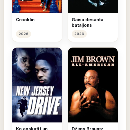
Crooklin
Gaisa desanta
bataljons
2026
2026
Ko apskatīt un
Džims Brauns: