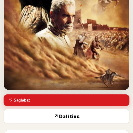
♡ Saglabāt
↗ Dalīties