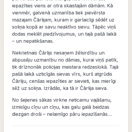
iepazīties viens ar otra skaistajām dāmām. Kā
vienmēr, galvenā uzmanība tiek pievērsta
mazajam Čārlijam, kuram ir garlaicīgi sēdēt uz
soliņa kopā ar savu neaktīvo sievu. Tāpēc viņš
dodas meklēt piedzīvojumus, un tajā pašā laikā
– un nepatikšanas.
Nekrietnais Čārlijs nesaņem žēlsirdību un
abpusēju uzmanību no dāmas, kurai viņš patīk,
tik drīznonāk policijas meistara redzeslokā. Tajā
pašā laikā uzticīgās sievas vīrs, kurš atgrūdis
Čārliju, cenšas iepazīties ar sievieti, kas mierīgi
sēž uz soliņa. Izrādās, ka tā ir Čārlija sieva.
No šejienes sākas virkne neticamu vajāšanu,
izmisīgu cīņu un cīņu, kas galu galā beidzas
diezgan droši – nelaimīgo pāru iepazīšanās…