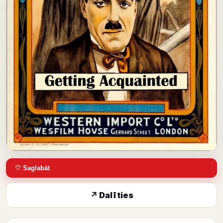
♡ Saglabāt
↗ Dalīties