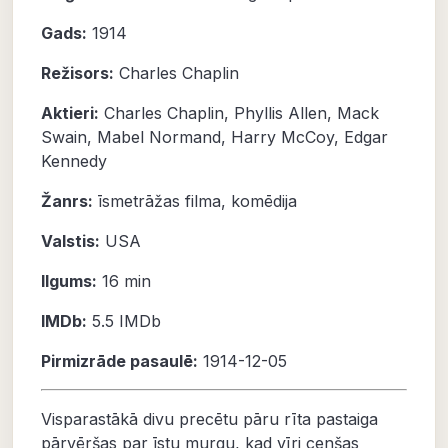
Gads:
1914
Režisors:
Charles Chaplin
Aktieri:
Charles Chaplin
,
Phyllis Allen
,
Mack
Swain
,
Mabel Normand
,
Harry McCoy
,
Edgar
Kennedy
Žanrs:
īsmetrāžas filma
,
komēdija
Valstis:
USA
Ilgums:
16 min
IMDb:
5.5 IMDb
Pirmizrāde pasaulē:
1914-12-05
Visparastākā divu precētu pāru rīta pastaiga
pārvēršas par īstu murgu, kad vīri cenšas