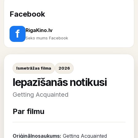
Facebook
RigaKino.lv
f
Seko mums Facebook
īsmetrāžas filma
2026
Iepazīšanās notikusi
Getting Acquainted
Par filmu
Oriģinālnosaukums:
Getting Acquainted