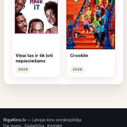
Viņai tas ir tik ļoti
Crooklin
nepieciešams
2026
2026
RigaKino.lv
— Latvijas kino enciklopēdija
Par mums
·
Sadarbība
·
Kontakti