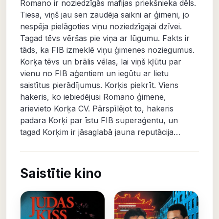
Romano ir noziedzīgās mafijas priekšnieka dēls.
Tiesa, viņš jau sen zaudēja saikni ar ģimeni, jo
nespēja pielāgoties viņu noziedzīgajai dzīvei.
Tagad tēvs vēršas pie viņa ar lūgumu. Fakts ir
tāds, ka FIB izmeklē viņu ģimenes noziegumus.
Korķa tēvs un brālis vēlas, lai viņš kļūtu par
vienu no FIB aģentiem un iegūtu ar lietu
saistītus pierādījumus. Korķis piekrīt. Viens
hakeris, ko iebiedējusi Romano ģimene,
arievieto Korķa CV. Pārspīlējot to, hakeris
padara Korķi par īstu FIB superaģentu, un
tagad Korķim ir jāsaglabā jauna reputācija…
Saistītie kino