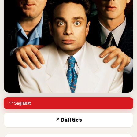
♡ Saglabāt
↗ Dalīties