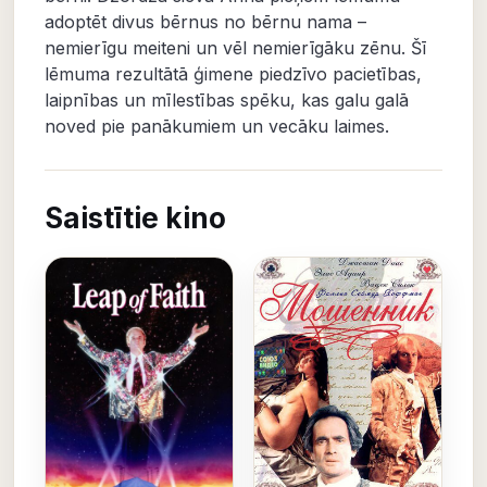
adoptēt divus bērnus no bērnu nama –
nemierīgu meiteni un vēl nemierīgāku zēnu. Šī
lēmuma rezultātā ģimene piedzīvo pacietības,
laipnības un mīlestības spēku, kas galu galā
noved pie panākumiem un vecāku laimes.
Saistītie kino