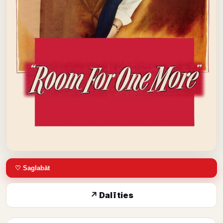
♡ Saglabāt
↗ Dalīties