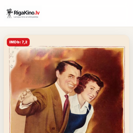
IMDb: 7,2