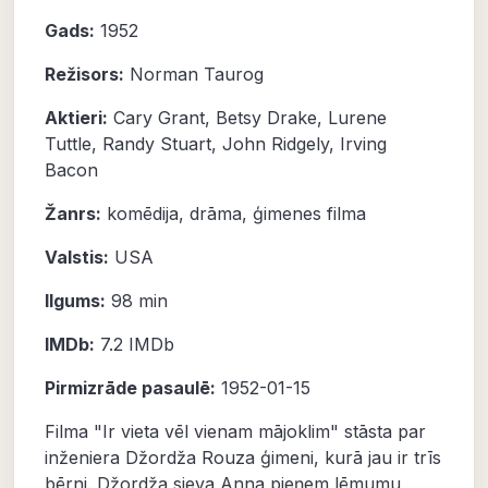
Gads:
1952
Režisors:
Norman Taurog
Aktieri:
Cary Grant
,
Betsy Drake
,
Lurene
Tuttle
,
Randy Stuart
,
John Ridgely
,
Irving
Bacon
Žanrs:
komēdija
,
drāma
,
ģimenes filma
Valstis:
USA
Ilgums:
98 min
IMDb:
7.2
IMDb
Pirmizrāde pasaulē:
1952-01-15
Filma "Ir vieta vēl vienam mājoklim" stāsta par
inženiera Džordža Rouza ģimeni, kurā jau ir trīs
bērni. Džordža sieva Anna pieņem lēmumu