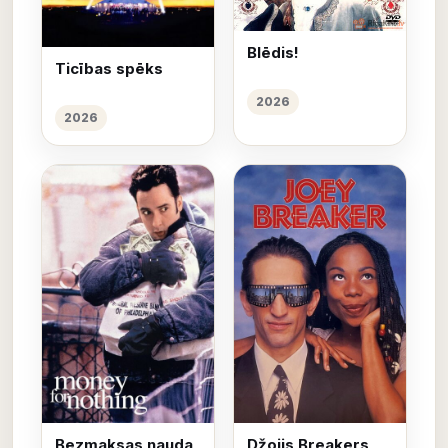
Blēdis!
Ticības spēks
2026
2026
Bezmaksas nauda
Džoijs Breakers