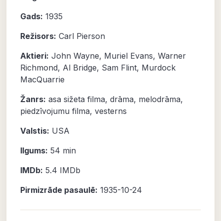
Gads:
1935
Režisors:
Carl Pierson
Aktieri:
John Wayne
,
Muriel Evans
,
Warner
Richmond
,
Al Bridge
,
Sam Flint
,
Murdock
MacQuarrie
Žanrs:
asa sižeta filma
,
drāma
,
melodrāma
,
piedzīvojumu filma
,
vesterns
Valstis:
USA
Ilgums:
54 min
IMDb:
5.4
IMDb
Pirmizrāde pasaulē:
1935-10-24