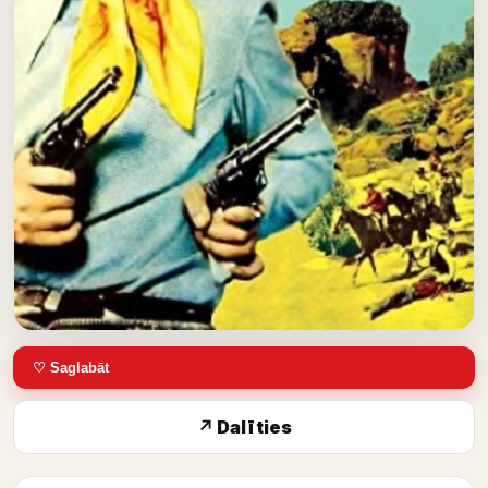
♡ Saglabāt
↗ Dalīties