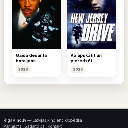
Gaisa desanta
Ko apskatīt un
bataljons
pieredzēt
Ņūdžersijā
2026
2026
RigaKino.lv
— Latvijas kino enciklopēdija
Par mums
·
Sadarbība
·
Kontakti