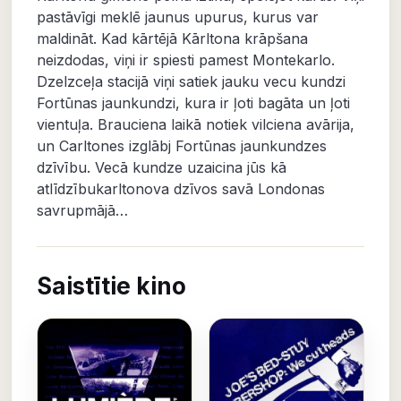
pastāvīgi meklē jaunus upurus, kurus var
maldināt. Kad kārtējā Kārltona krāpšana
neizdodas, viņi ir spiesti pamest Montekarlo.
Dzelzceļa stacijā viņi satiek jauku vecu kundzi
Fortūnas jaunkundzi, kura ir ļoti bagāta un ļoti
vientuļa. Brauciena laikā notiek vilciena avārija,
un Carltones izglābj Fortūnas jaunkundzes
dzīvību. Vecā kundze uzaicina jūs kā
atlīdzībukarltonova dzīvos savā Londonas
savrupmājā…
Saistītie kino