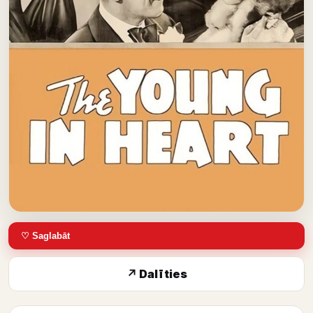
♡ Saglabāt
↗ Dalīties