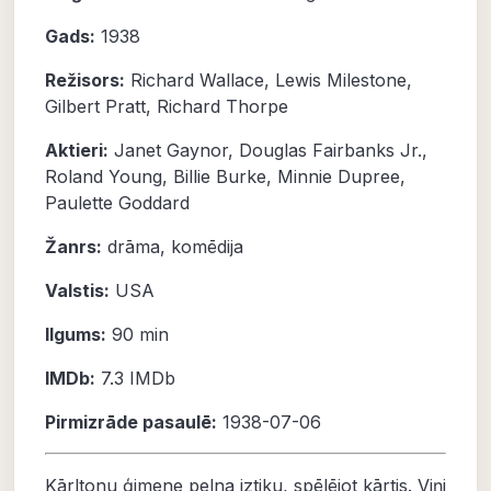
Gads:
1938
Režisors:
Richard Wallace, Lewis Milestone,
Gilbert Pratt, Richard Thorpe
Aktieri:
Janet Gaynor
,
Douglas Fairbanks Jr.
,
Roland Young
,
Billie Burke
,
Minnie Dupree
,
Paulette Goddard
Žanrs:
drāma
,
komēdija
Valstis:
USA
Ilgums:
90 min
IMDb:
7.3
IMDb
Pirmizrāde pasaulē:
1938-07-06
Kārltonu ģimene pelna iztiku, spēlējot kārtis. Viņi