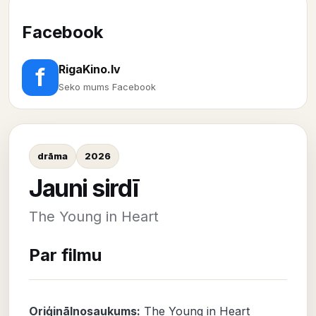
Facebook
RigaKino.lv
f
Seko mums Facebook
drāma
2026
Jauni sirdī
The Young in Heart
Par filmu
Oriģinālnosaukums:
The Young in Heart