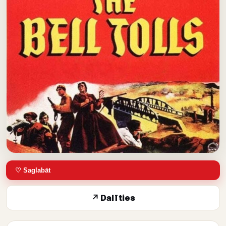
♡ Saglabāt
↗ Dalīties