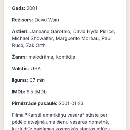
Gads:
2001
Režisors:
David Wain
Aktieri:
Janeane Garofalo
,
David Hyde Pierce
,
Michael Showalter
,
Marguerite Moreau
,
Paul
Rudd
,
Zak Orth
Žanrs:
melodrāma
,
komēdija
Valstis:
USA
Ilgums:
97 min
IMDb:
6.5
IMDb
Pirmizrāde pasaulē:
2001-01-23
Filma "Karstā amerikāņu vasara" stāsta par
pēdējo atvaļinājuma dienu vasaras nometnē,
kurā drīz gaidāmas kosmiskās stacijas atlūzu