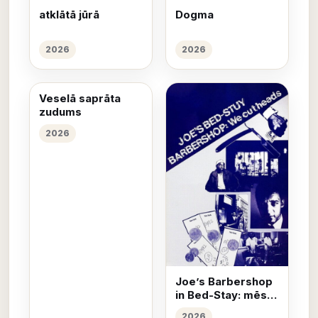
atklātā jūrā
Dogma
2026
2026
Veselā saprāta
zudums
2026
Joe’s Barbershop
in Bed-Stay: mēs
griežam galvas
2026