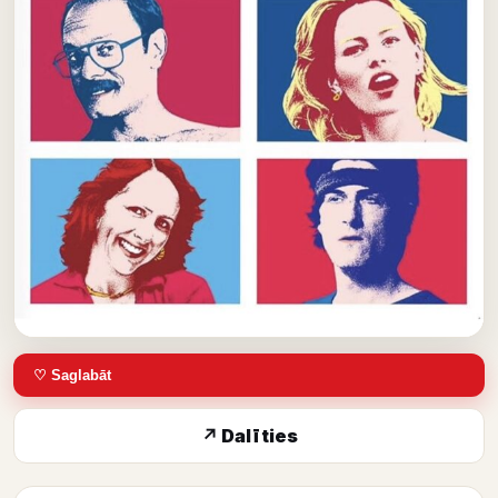
♡ Saglabāt
↗ Dalīties