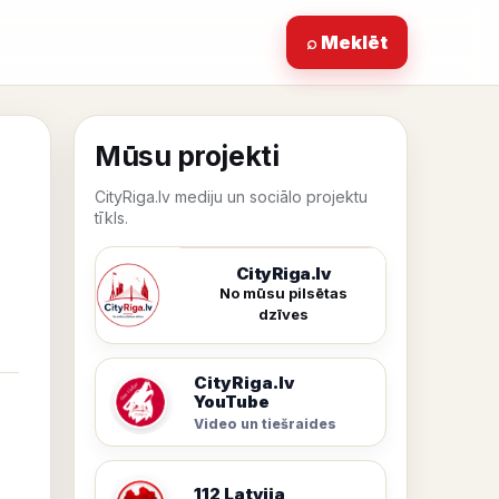
⌕ Meklēt
Mūsu projekti
CityRiga.lv mediju un sociālo projektu
tīkls.
CityRiga.lv
No mūsu pilsētas
dzīves
CityRiga.lv
YouTube
Video un tiešraides
112 Latvija