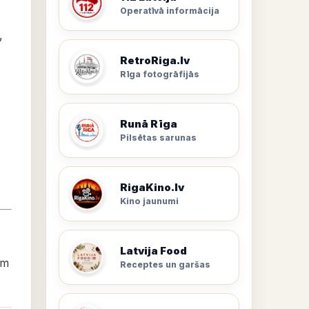
Operatīvā informācija
,
RetroRiga.lv
Rīga fotogrāfijās
Runā Rīga
Pilsētas sarunas
RigaKino.lv
Kino jaunumi
Latvija Food
em
Receptes un garšas