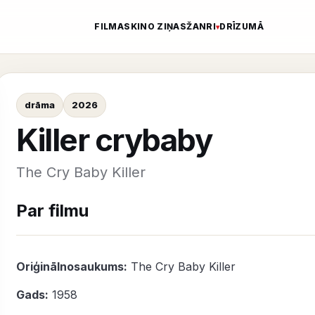
FILMAS
KINO ZIŅAS
ŽANRI
DRĪZUMĀ
drāma
2026
Killer crybaby
The Cry Baby Killer
Par filmu
Oriģinālnosaukums:
The Cry Baby Killer
Gads:
1958