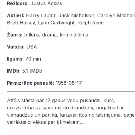
Režisors:
Justus Addiss
Aktieri:
Harry Lauter
,
Jack Nicholson
,
Carolyn Mitchell
Brett Halsey
,
Lynn Cartwright
,
Ralph Reed
Žanrs:
trilleris
,
drāma
,
kriminālfilma
Valstis:
USA
Ilgums:
70 min
IMDb:
5.1
IMDb
Pirmizrāde pasaulē:
1958-08-17
Attēls stāsta par 17 gadus vecu pusaudzi, kurš,
greizsirdībā uz savu mīļoto draudzeni, nogalina trīs
vienaudžus un panikā, lai izvairītos no taisnīguma, paņ
vairākus cilvēkus par ķīlniekiem…