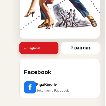
↗ Dalīties
♡ Saglabāt
Facebook
RigaKino.lv
f
Seko mums Facebook