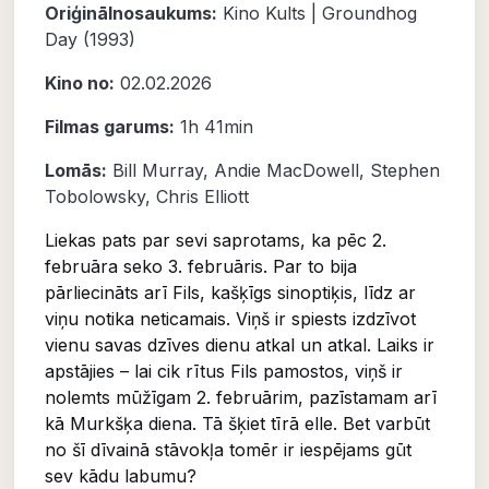
Oriģinālnosaukums:
Kino Kults | Groundhog
Day (1993)
Kino no:
02.02.2026
Filmas garums:
1h 41min
Lomās:
Bill Murray
,
Andie MacDowell
,
Stephen
Tobolowsky
,
Chris Elliott
Liekas pats par sevi saprotams, ka pēc 2.
februāra seko 3. februāris. Par to bija
pārliecināts arī Fils, kašķīgs sinoptiķis, līdz ar
viņu notika neticamais. Viņš ir spiests izdzīvot
vienu savas dzīves dienu atkal un atkal. Laiks ir
apstājies – lai cik rītus Fils pamostos, viņš ir
nolemts mūžīgam 2. februārim, pazīstamam arī
kā Murkšķa diena. Tā šķiet tīrā elle. Bet varbūt
no šī dīvainā stāvokļa tomēr ir iespējams gūt
sev kādu labumu?