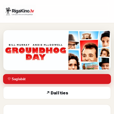
♡ Saglabāt
↗ Dalīties