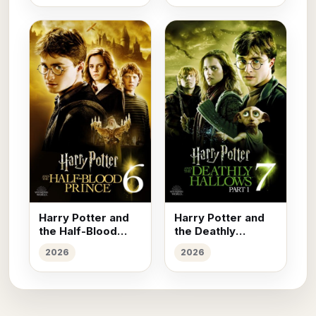
Harry Potter and
Harry Potter and
the Half-Blood
the Deathly
Prince (2009)
Hallows: Part I
2026
2026
(2010)