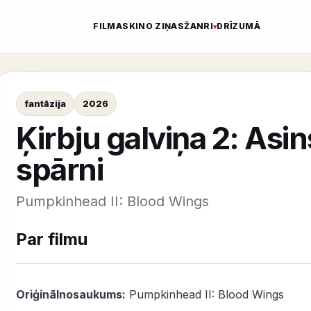
FILMAS
KINO ZIŅAS
ŽANRI
DRĪZUMĀ
fantāzija
2026
Ķirbju galviņa 2: Asin
spārni
Pumpkinhead II: Blood Wings
Par filmu
Oriģinālnosaukums:
Pumpkinhead II: Blood Wings