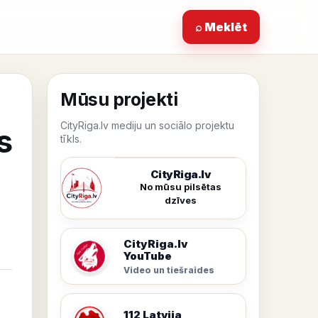
⌕ Meklēt
Mūsu projekti
CityRiga.lv mediju un sociālo projektu
s
tīkls.
CityRiga.lv
No mūsu pilsētas
dzīves
CityRiga.lv
YouTube
Video un tiešraides
112 Latvija