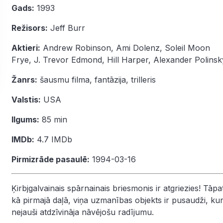
Gads:
1993
Režisors:
Jeff Burr
Aktieri:
Andrew Robinson
,
Ami Dolenz
,
Soleil Moon
Frye
,
J. Trevor Edmond
,
Hill Harper
,
Alexander Polinsk
Žanrs:
šausmu filma
,
fantāzija
,
trilleris
Valstis:
USA
Ilgums:
85 min
IMDb:
4.7
IMDb
Pirmizrāde pasaulē:
1994-03-16
Ķirbjgalvainais spārnainais briesmonis ir atgriezies! Tāpa
kā pirmajā daļā, viņa uzmanības objekts ir pusaudži, kur
nejauši atdzīvināja nāvējošu radījumu.