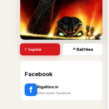
↗ Dalīties
♡ Saglabāt
Facebook
RigaKino.lv
f
Seko mums Facebook