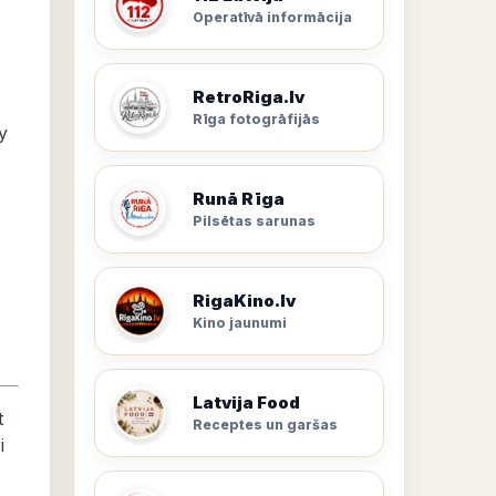
Operatīvā informācija
RetroRiga.lv
Rīga fotogrāfijās
y
Runā Rīga
Pilsētas sarunas
RigaKino.lv
Kino jaunumi
Latvija Food
t
Receptes un garšas
i