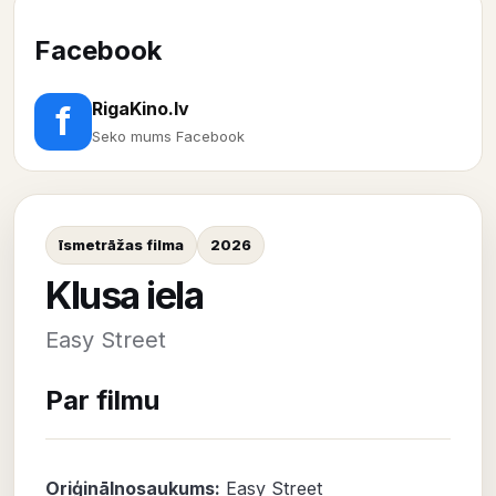
Facebook
RigaKino.lv
f
Seko mums Facebook
īsmetrāžas filma
2026
Klusa iela
Easy Street
Par filmu
Oriģinālnosaukums:
Easy Street