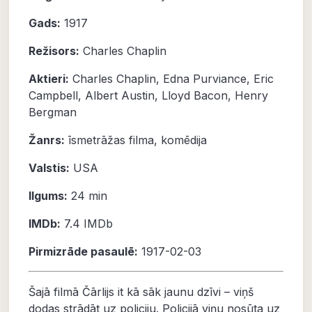
Gads:
1917
Režisors:
Charles Chaplin
Aktieri:
Charles Chaplin
,
Edna Purviance
,
Eric
Campbell
,
Albert Austin
,
Lloyd Bacon
,
Henry
Bergman
Žanrs:
īsmetrāžas filma
,
komēdija
Valstis:
USA
Ilgums:
24 min
IMDb:
7.4 IMDb
Pirmizrāde pasaulē:
1917-02-03
Šajā filmā Čārlijs it kā sāk jaunu dzīvi – viņš
dodas strādāt uz policiju. Policijā viņu nosūta uz