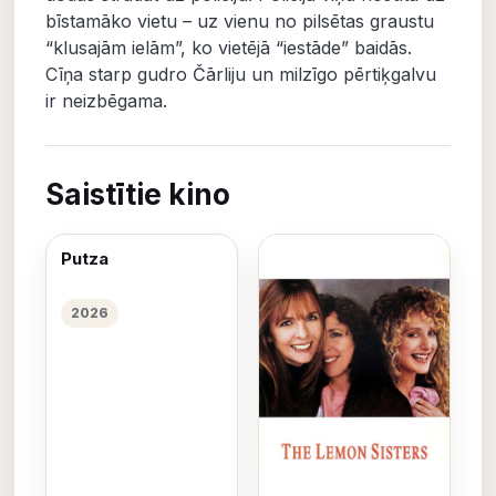
bīstamāko vietu – uz vienu no pilsētas graustu
“klusajām ielām”, ko vietējā “iestāde” baidās.
Cīņa starp gudro Čārliju un milzīgo pērtiķgalvu
ir neizbēgama.
Saistītie kino
Putza
2026