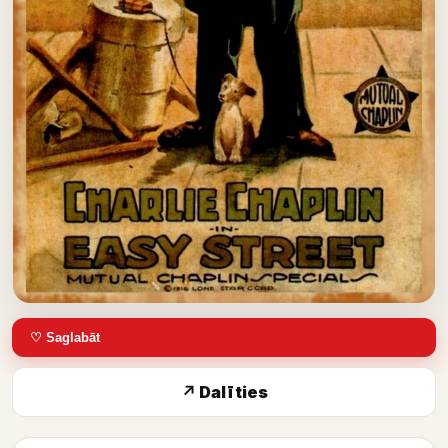
♡ Saglabāt
↗ Dalīties