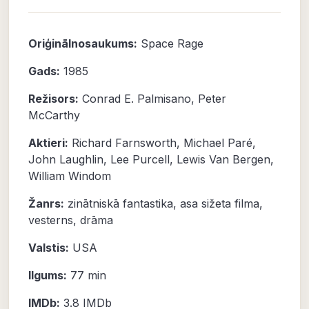
Oriģinālnosaukums:
Space Rage
Gads:
1985
Režisors:
Conrad E. Palmisano, Peter
McCarthy
Aktieri:
Richard Farnsworth
,
Michael Paré
,
John Laughlin
,
Lee Purcell
,
Lewis Van Bergen
,
William Windom
Žanrs:
zinātniskā fantastika
,
asa sižeta filma
,
vesterns
,
drāma
Valstis:
USA
Ilgums:
77 min
IMDb:
3.8 IMDb