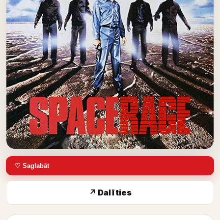
♡ Saglabāt
↗ Dalīties