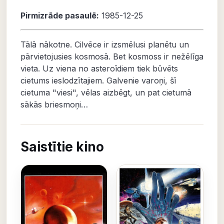
Pirmizrāde pasaulē:
1985-12-25
Tālā nākotne. Cilvēce ir izsmēlusi planētu un
pārvietojusies kosmosā. Bet kosmoss ir nežēlīga
vieta. Uz viena no asteroīdiem tiek būvēts
cietums ieslodzītajiem. Galvenie varoņi, šī
cietuma "viesi", vēlas aizbēgt, un pat cietumā
sākās briesmoņi…
Saistītie kino