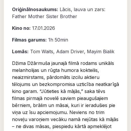
Oriģinālnosaukums:
Lācis, lauva un zars:
Father Mother Sister Brother
Kino no:
17.01.2026
Filmas garums:
1h 50min
Lomās:
Tom Waits
,
Adam Driver
,
Mayim Bialik
Džima Džārmuša jaunajā filmā rodams unikāls
melanholijas un rūgta humora kokteilis,
neaizmirstams, pārdomāts izcilu aktieru
tēlojums un bezkompromisa uzticība neatkarīgā
kino garam. “Jūtieties kā mājās,” saka tēvs
filmas pirmajā novelē saviem pieaugušajiem
bērniem, brālim un māsai, kuri ir ieradušies pie
viņa uz īsu apciemojumu. Neviens no trim
noveļu varoņiem vecāku namā nejūtas kā mājās
– ne divas māsas, piespiedu kārtā apmeklējot