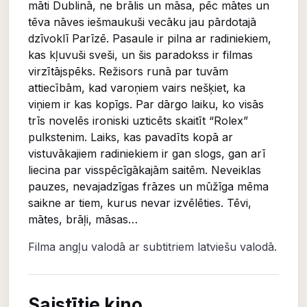
māti Dublinā, ne brālis un māsa, pēc mātes un
tēva nāves iešmaukuši vecāku jau pārdotajā
dzīvoklī Parīzē. Pasaule ir pilna ar radiniekiem,
kas kļuvuši sveši, un šis paradokss ir filmas
virzītājspēks. Režisors runā par tuvām
attiecībām, kad varoņiem vairs nešķiet, ka
viņiem ir kas kopīgs. Par dārgo laiku, ko visās
trīs novelēs ironiski uzticēts skaitīt “Rolex”
pulkstenim. Laiks, kas pavadīts kopā ar
vistuvākajiem radiniekiem ir gan slogs, gan arī
liecina par visspēcīgākajām saitēm. Neveiklas
pauzes, nevajadzīgas frāzes un mūžīga mēma
saikne ar tiem, kurus nevar izvēlēties. Tēvi,
mātes, brāļi, māsas…
Filma angļu valodā ar subtitriem latviešu valodā.
Saistītie kino