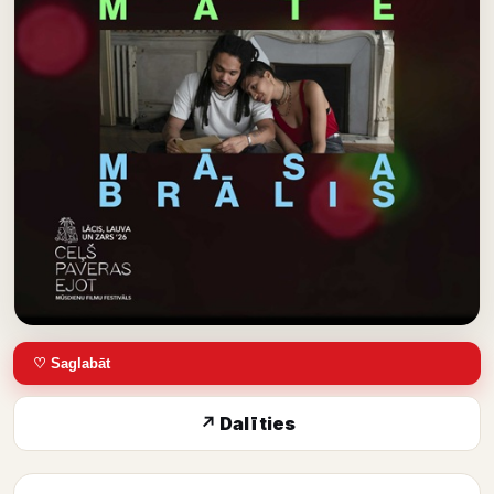
♡ Saglabāt
↗ Dalīties