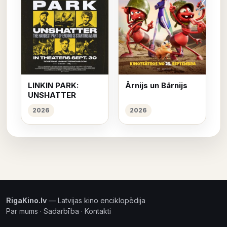
LINKIN PARK:
Ārnijs un Bārnijs
UNSHATTER
2026
2026
RigaKino.lv
— Latvijas kino enciklopēdija
Par mums
·
Sadarbība
·
Kontakti