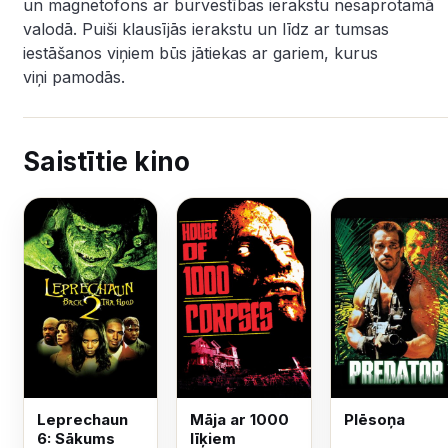
un magnetofons ar burvestības ierakstu nesaprotamā
valodā. Puiši klausījās ierakstu un līdz ar tumsas
iestāšanos viņiem būs jātiekas ar gariem, kurus
viņi pamodās.
Saistītie kino
Leprechaun
Māja ar 1000
Plēsoņa
6: Sākums
līķiem