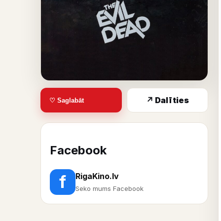
↗ Dalīties
♡ Saglabāt
Facebook
RigaKino.lv
f
Seko mums Facebook