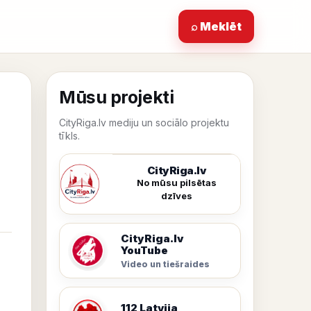
⌕ Meklēt
Mūsu projekti
CityRiga.lv mediju un sociālo projektu
tīkls.
CityRiga.lv
No mūsu pilsētas
dzīves
CityRiga.lv
YouTube
Video un tiešraides
112 Latvija