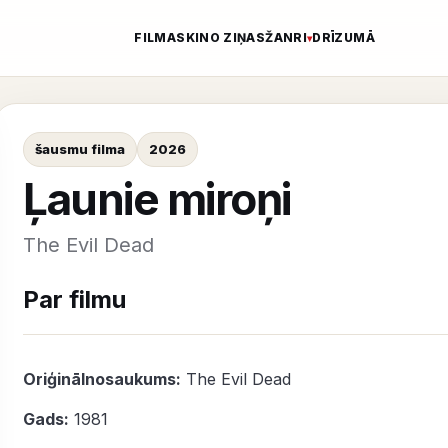
FILMAS
KINO ZIŅAS
ŽANRI
DRĪZUMĀ
šausmu filma
2026
Ļaunie miroņi
The Evil Dead
Par filmu
Oriģinālnosaukums:
The Evil Dead
Gads:
1981