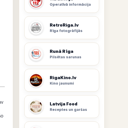
Operatīvā informācija
RetroRiga.lv
Rīga fotogrāfijās
Runā Rīga
Pilsētas sarunas
RigaKino.lv
Kino jaunumi
av
Latvija Food
Receptes un garšas
šo