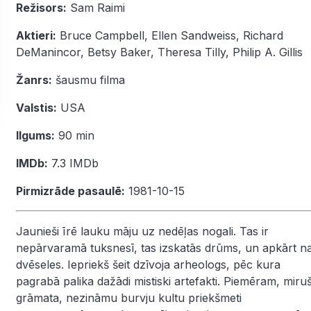
Režisors:
Sam Raimi
Aktieri:
Bruce Campbell
,
Ellen Sandweiss
,
Richard
DeManincor
,
Betsy Baker
,
Theresa Tilly
,
Philip A. Gillis
Žanrs:
šausmu filma
Valstis:
USA
Ilgums:
90 min
IMDb:
7.3
IMDb
Pirmizrāde pasaulē:
1981-10-15
Jaunieši īrē lauku māju uz nedēļas nogali. Tas ir
nepārvaramā tuksnesī, tas izskatās drūms, un apkārt n
dvēseles. Iepriekš šeit dzīvoja arheologs, pēc kura
pagrabā palika dažādi mistiski artefakti. Piemēram, miru
grāmata, nezināmu burvju kultu priekšmeti