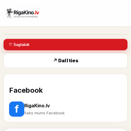
IMDb: 6,2
♡ Saglabāt
↗ Dalīties
Facebook
RigaKino.lv
f
Seko mums Facebook