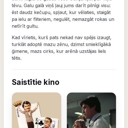
tēvu. Galu galā viņš ļauj jums darīt pilnīgi visu:
ēst daudz kečupu, spļaut, kur vēlaties, staigāt
pa ielu ar fliteriem, negulēt, nemazgāt rokas un
netīrīt gultu.
Kad vīrietis, kurš pats nekad nav spējis izaugt,
turklāt adoptē mazu zēnu, dzimst smieklīgākā
ģimene, mazs cirks, kur arēnā uzstājas liels
tētis.
Saistītie kino