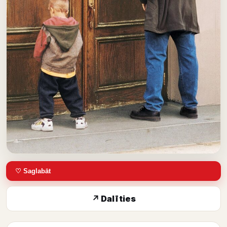
♡ Saglabāt
↗ Dalīties