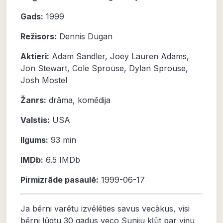
Gads:
1999
Režisors:
Dennis Dugan
Aktieri:
Adam Sandler
,
Joey Lauren Adams
,
Jon Stewart
,
Cole Sprouse
,
Dylan Sprouse
,
Josh Mostel
Žanrs:
drāma
,
komēdija
Valstis:
USA
Ilgums:
93 min
IMDb:
6.5
IMDb
Pirmizrāde pasaulē:
1999-06-17
Ja bērni varētu izvēlēties savus vecākus, visi
bērni lūgtu 30 gadus veco Suniju kļūt par viņu