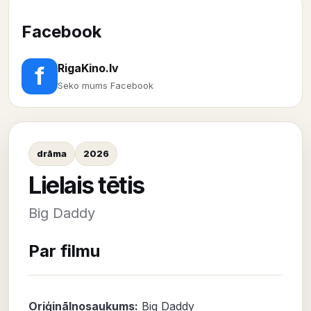
Facebook
RigaKino.lv
f
Seko mums Facebook
drāma
2026
Lielais tētis
Big Daddy
Par filmu
Oriģinālnosaukums:
Big Daddy