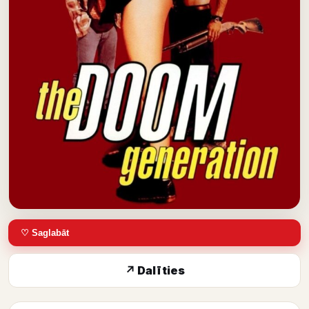
♡ Saglabāt
↗ Dalīties