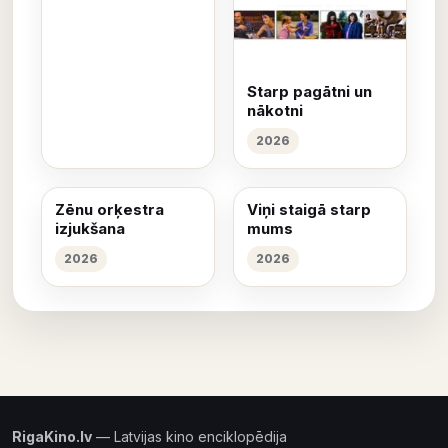
Starp pagātni un
nākotni
2026
Zēnu orķestra
Viņi staigā starp
izjukšana
mums
2026
2026
RigaKino.lv
— Latvijas kino enciklopēdija