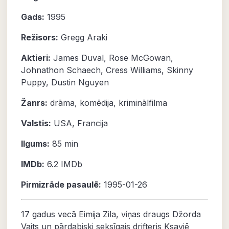
Gads:
1995
Režisors:
Gregg Araki
Aktieri:
James Duval
,
Rose McGowan
,
Johnathon Schaech
,
Cress Williams
,
Skinny
Puppy
,
Dustin Nguyen
Žanrs:
drāma
,
komēdija
,
kriminālfilma
Valstis:
USA, Francija
Ilgums:
85 min
IMDb:
6.2
IMDb
Pirmizrāde pasaulē:
1995-01-26
17 gadus vecā Eimija Zila, viņas draugs Džorda
Vaits un pārdabiski seksīgais drifteris Ksavjē