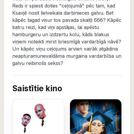
Reds ir spiesti doties "ceļojumā" pēc tam, kad
Ksavjē nosit lielveikala darbinieces galvu. Bet
kāpēc tagad visur tos pavada skaitļi 666? Kāpēc
katru reizi, kad viņi apstājas, lai apēstu
hamburgeru un izdzertu kolu, kāds blakus
viņiem noteikti mirst briesmīgā vardarbīgā nāvē?
Un kāpēc viņu ceļojums arvien vairāk atgādina
neapturamunevaldāma murgaina vardarbība un
galvu reibinošs sekss?
Saistītie kino