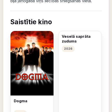
bija jānogādā viņš liecības sniegšanas vietā.
Saistītie kino
Veselā saprāta
zudums
2026
Dogma