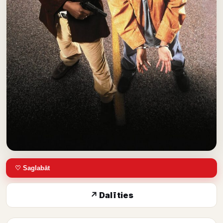
♡ Saglabāt
↗ Dalīties