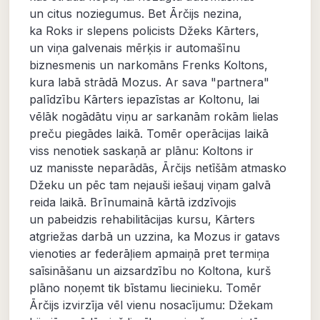
un citus noziegumus. Bet Ārčijs nezina,
ka Roks ir slepens policists Džeks Kārters,
un viņa galvenais mērķis ir automašīnu
biznesmenis un narkomāns Frenks Koltons,
kura labā strādā Mozus. Ar sava "partnera"
palīdzību Kārters iepazīstas ar Koltonu, lai
vēlāk nogādātu viņu ar sarkanām rokām lielas
preču piegādes laikā. Tomēr operācijas laikā
viss nenotiek saskaņā ar plānu: Koltons ir
uz manisste neparādās, Ārčijs netīšām atmasko
Džeku un pēc tam nejauši iešauj viņam galvā
reida laikā. Brīnumainā kārtā izdzīvojis
un pabeidzis rehabilitācijas kursu, Kārters
atgriežas darbā un uzzina, ka Mozus ir gatavs
vienoties ar federāļiem apmaiņā pret termiņa
saīsināšanu un aizsardzību no Koltona, kurš
plāno noņemt tik bīstamu liecinieku. Tomēr
Ārčijs izvirzīja vēl vienu nosacījumu: Džekam