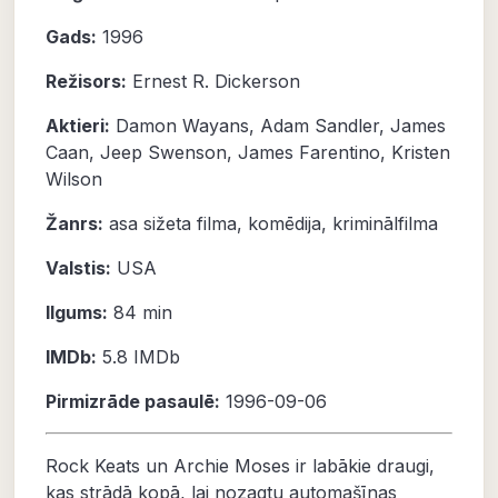
Gads:
1996
Režisors:
Ernest R. Dickerson
Aktieri:
Damon Wayans
,
Adam Sandler
,
James
Caan
,
Jeep Swenson
,
James Farentino
,
Kristen
Wilson
Žanrs:
asa sižeta filma
,
komēdija
,
kriminālfilma
Valstis:
USA
Ilgums:
84 min
IMDb:
5.8 IMDb
Pirmizrāde pasaulē:
1996-09-06
Rock Keats un Archie Moses ir labākie draugi,
kas strādā kopā, lai nozagtu automašīnas