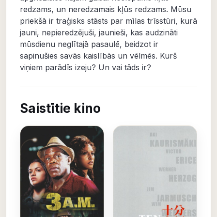
redzams, un neredzamais kļūs redzams. Mūsu
priekšā ir traģisks stāsts par mīlas trīsstūri, kurā
jauni, nepieredzējuši, jaunieši, kas audzināti
mūsdienu neglītajā pasaulē, beidzot ir
sapinušies savās kaislībās un vēlmēs. Kurš
viņiem parādīs izeju? Un vai tāds ir?
Saistītie kino