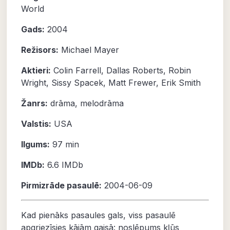
World
Gads:
2004
Režisors:
Michael Mayer
Aktieri:
Colin Farrell
,
Dallas Roberts
,
Robin
Wright
,
Sissy Spacek
,
Matt Frewer
,
Erik Smith
Žanrs:
drāma
,
melodrāma
Valstis:
USA
Ilgums:
97 min
IMDb:
6.6
IMDb
Pirmizrāde pasaulē:
2004-06-09
Kad pienāks pasaules gals, viss pasaulē
apgriezīsies kājām gaisā: noslēpums kļūs