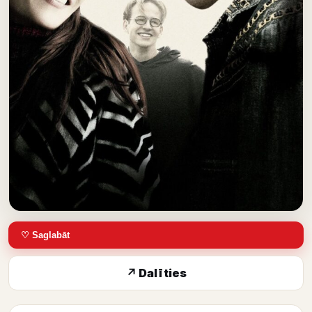
♡ Saglabāt
↗ Dalīties