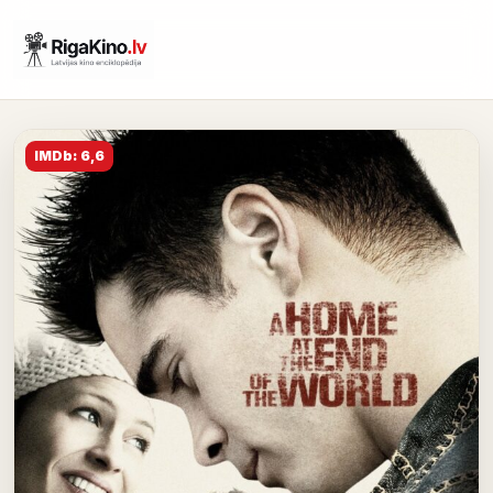
IMDb: 6,6