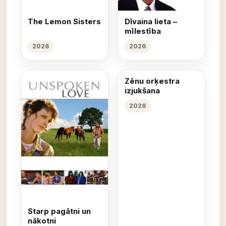
The Lemon Sisters
Dīvaina lieta –
mīlestība
2026
2026
Zēnu orķestra
izjukšana
2026
Starp pagātni un
nākotni