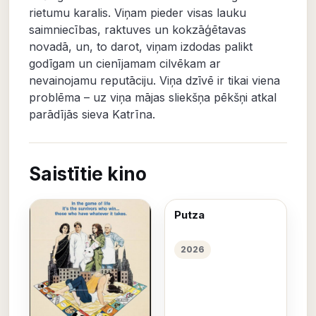
rietumu karalis. Viņam pieder visas lauku
saimniecības, raktuves un kokzāģētavas
novadā, un, to darot, viņam izdodas palikt
godīgam un cienījamam cilvēkam ar
nevainojamu reputāciju. Viņa dzīvē ir tikai viena
problēma – uz viņa mājas sliekšņa pēkšņi atkal
parādījās sieva Katrīna.
Saistītie kino
Putza
2026