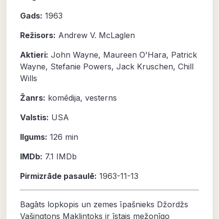
Gads:
1963
Režisors:
Andrew V. McLaglen
Aktieri:
John Wayne
,
Maureen O'Hara
,
Patrick
Wayne
,
Stefanie Powers
,
Jack Kruschen
,
Chill
Wills
Žanrs:
komēdija
,
vesterns
Valstis:
USA
Ilgums:
126 min
IMDb:
7.1
IMDb
Pirmizrāde pasaulē:
1963-11-13
Bagāts lopkopis un zemes īpašnieks Džordžs
Vašingtons Maklintoks ir īstais mežonīgo