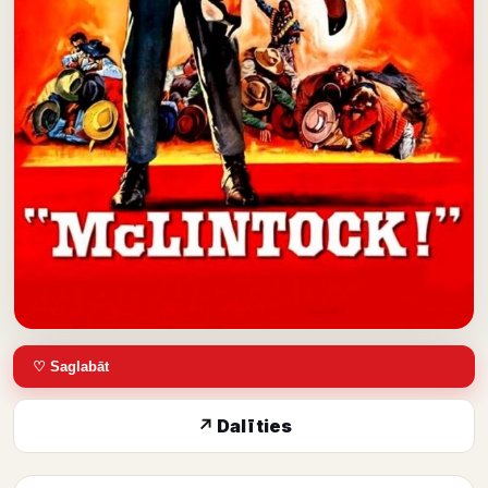
♡ Saglabāt
↗ Dalīties