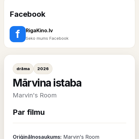
Facebook
RigaKino.lv
f
Seko mums Facebook
drāma
2026
Mārvina istaba
Marvin's Room
Par filmu
Oriģinālnosaukums:
Marvin's Room