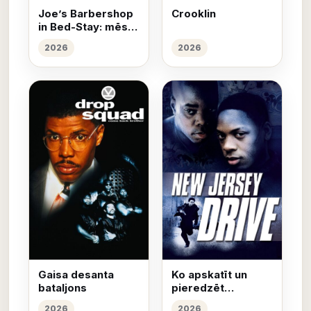
Joe’s Barbershop
Crooklin
in Bed-Stay: mēs
griežam galvas
2026
2026
Gaisa desanta
Ko apskatīt un
bataljons
pieredzēt
Ņūdžersijā
2026
2026