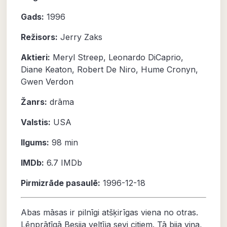
Gads:
1996
Režisors:
Jerry Zaks
Aktieri:
Meryl Streep
,
Leonardo DiCaprio
,
Diane Keaton
,
Robert De Niro
,
Hume Cronyn
,
Gwen Verdon
Žanrs:
drāma
Valstis:
USA
Ilgums:
98 min
IMDb:
6.7
IMDb
Pirmizrāde pasaulē:
1996-12-18
Abas māsas ir pilnīgi atšķirīgas viena no otras.
Lēnprātīgā Besija veltīja sevi citiem. Tā bija viņa,