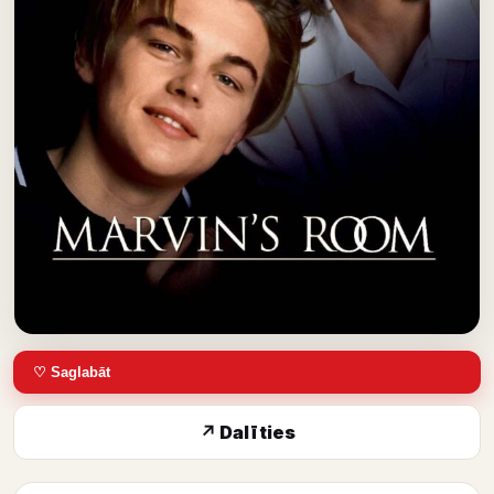
♡ Saglabāt
↗ Dalīties