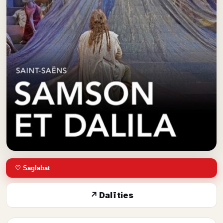
♡ Saglabāt
↗ Dalīties