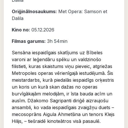
Oriģinālnosaukums:
Met Opera: Samson et
Dalila
Kino no:
05.12.2026
Filmas garums:
3h 54min
Sensāna iespaidīgais skatījums uz Bībeles
varoni ar leģendāru spēku un valdzinošo
filistieti, kuras skaistums viņu pieveic, atgriežas
Metropoles operas vērienīgajā iestudējumā. Šis
meistardarbs, kurā piedalās iespaidīgs orķestris
un koris un kurā skan dažas no operas
burvīgākajām melodijām, ir īsta bauda acīm un
ausīm. Džakomo Sagripanti diriģē aizraujošu
ansambli, ko vada iespaidīgais zvaigžņu duets –
mecosoprāns Aigula Ahmetšina un tenors Klejs
Hilijs, – tiešraidē kinoteātros visā pasaulē.