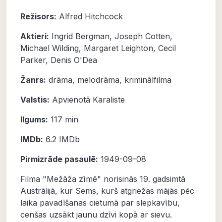
Režisors:
Alfred Hitchcock
Aktieri:
Ingrid Bergman
,
Joseph Cotten
,
Michael Wilding
,
Margaret Leighton
,
Cecil
Parker
,
Denis O'Dea
Žanrs:
drāma
,
melodrāma
,
kriminālfilma
Valstis:
Apvienotā Karaliste
Ilgums:
117 min
IMDb:
6.2
IMDb
Pirmizrāde pasaulē:
1949-09-08
Filma "Mežāža zīmē" norisinās 19. gadsimtā
Austrālijā, kur Sems, kurš atgriežas mājās pēc
laika pavadīšanas cietumā par slepkavību,
cenšas uzsākt jaunu dzīvi kopā ar sievu.