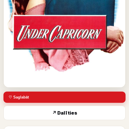
♡ Saglabāt
↗ Dalīties