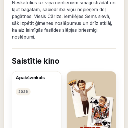
Neskatoties uz viņa centieniem smagi strādāt un
kļūt bagātam, sabiedrība viņu nepieņem dēļ
pagātnes. Viesis Čārlzs, iemīlējies Sems sievā,
sāk izpētīt ģimenes noslēpumus un drīz atklāj,
ka aiz laimīgās fasādes slēpjas briesmīgi
noslēpumi.
Saistītie kino
Apakšveikals
2026