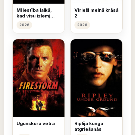
Mīlestība laikā,
Vīrieši melnā krāsā
kad visu izlemj
2
nauda
2026
2026
Ugunskura vētra
Riplija kunga
atgriešanās