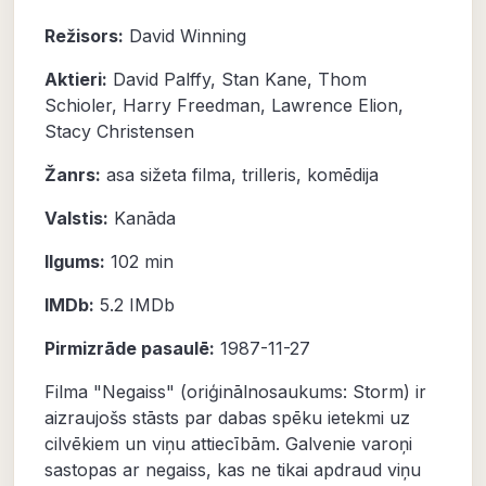
Režisors:
David Winning
Aktieri:
David Palffy
,
Stan Kane
,
Thom
Schioler
,
Harry Freedman
,
Lawrence Elion
,
Stacy Christensen
Žanrs:
asa sižeta filma
,
trilleris
,
komēdija
Valstis:
Kanāda
Ilgums:
102 min
IMDb:
5.2
IMDb
Pirmizrāde pasaulē:
1987-11-27
Filma "Negaiss" (oriģinālnosaukums: Storm) ir
aizraujošs stāsts par dabas spēku ietekmi uz
cilvēkiem un viņu attiecībām. Galvenie varoņi
sastopas ar negaiss, kas ne tikai apdraud viņu