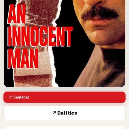
♡ Saglabāt
↗ Dalīties