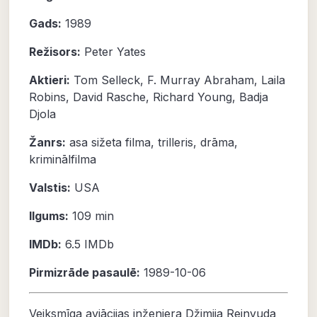
Gads:
1989
Režisors:
Peter Yates
Aktieri:
Tom Selleck
,
F. Murray Abraham
,
Laila
Robins
,
David Rasche
,
Richard Young
,
Badja
Djola
Žanrs:
asa sižeta filma
,
trilleris
,
drāma
,
kriminālfilma
Valstis:
USA
Ilgums:
109 min
IMDb:
6.5
IMDb
Pirmizrāde pasaulē:
1989-10-06
Veiksmīga aviācijas inženiera Džimija Reinvuda