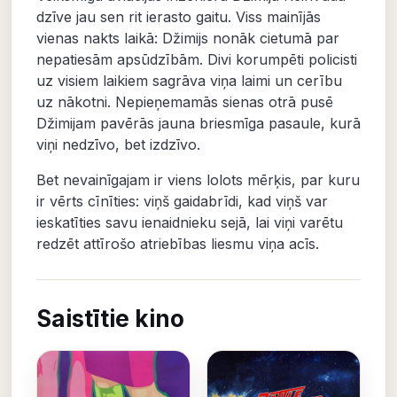
dzīve jau sen rit ierasto gaitu. Viss mainījās
vienas nakts laikā: Džimijs nonāk cietumā par
nepatiesām apsūdzībām. Divi korumpēti policisti
uz visiem laikiem sagrāva viņa laimi un cerību
uz nākotni. Nepieņemamās sienas otrā pusē
Džimijam pavērās jauna briesmīga pasaule, kurā
viņi nedzīvo, bet izdzīvo.
Bet nevainīgajam ir viens lolots mērķis, par kuru
ir vērts cīnīties: viņš gaidabrīdi, kad viņš var
ieskatīties savu ienaidnieku sejā, lai viņi varētu
redzēt attīrošo atriebības liesmu viņa acīs.
Saistītie kino