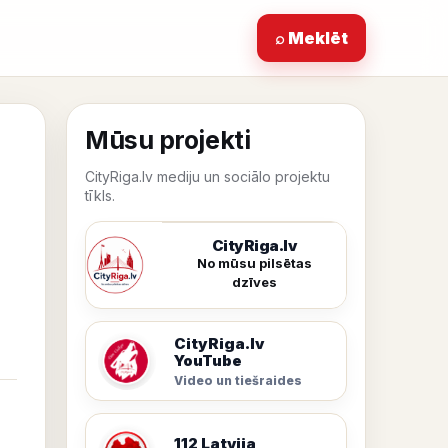
⌕ Meklēt
Mūsu projekti
CityRiga.lv mediju un sociālo projektu
tīkls.
CityRiga.lv
No mūsu pilsētas
dzīves
CityRiga.lv
YouTube
Video un tiešraides
112 Latvija