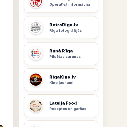
Operatīvā informācija
RetroRiga.lv
Rīga fotogrāfijās
Runā Rīga
Pilsētas sarunas
RigaKino.lv
Kino jaunumi
Latvija Food
Receptes un garšas