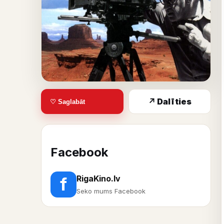
↗ Dalīties
♡ Saglabāt
Facebook
RigaKino.lv
f
Seko mums Facebook