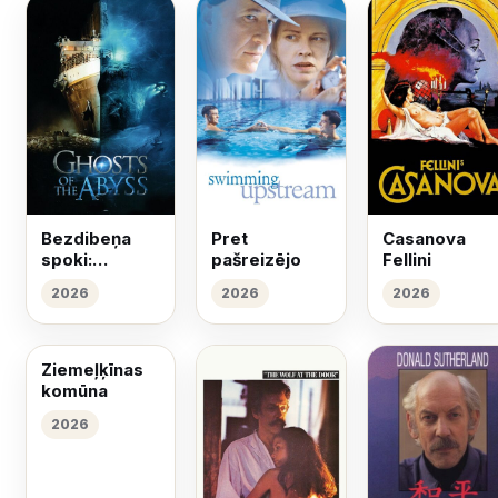
Bezdibeņa
Pret
Casanova
spoki:
pašreizējo
Fellini
Titāniks
2026
2026
2026
Ziemeļķīnas
komūna
2026