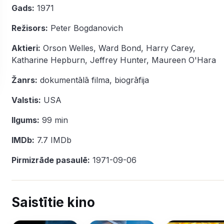
Gads:
1971
Režisors:
Peter Bogdanovich
Aktieri:
Orson Welles
,
Ward Bond
,
Harry Carey
,
Katharine Hepburn
,
Jeffrey Hunter
,
Maureen O'Hara
Žanrs:
dokumentālā filma
,
biogrāfija
Valstis:
USA
Ilgums:
99 min
IMDb:
7.7
IMDb
Pirmizrāde pasaulē:
1971-09-06
Saistītie kino