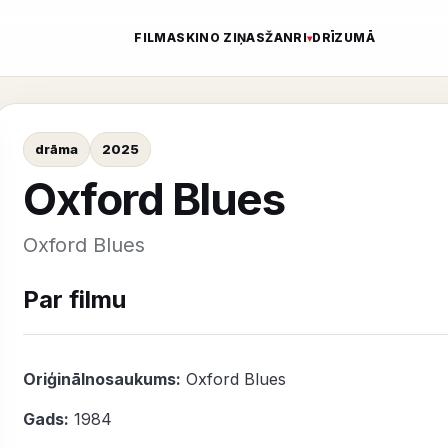
FILMAS
KINO ZIŅAS
ŽANRI
DRĪZUMĀ
drāma
2025
Oxford Blues
Oxford Blues
Par filmu
Oriģinālnosaukums:
Oxford Blues
Gads:
1984