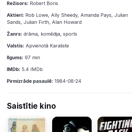
Režisors:
Robert Boris
Aktieri:
Rob Lowe
,
Ally Sheedy
,
Amanda Pays
,
Julian
Sands
,
Julian Firth
,
Alan Howard
Žanrs:
drāma
,
komēdija
,
sports
Valstis:
Apvienotā Karaliste
Ilgums:
97 min
IMDb:
5.4
IMDb
Pirmizrāde pasaulē:
1984-08-24
Saistītie kino