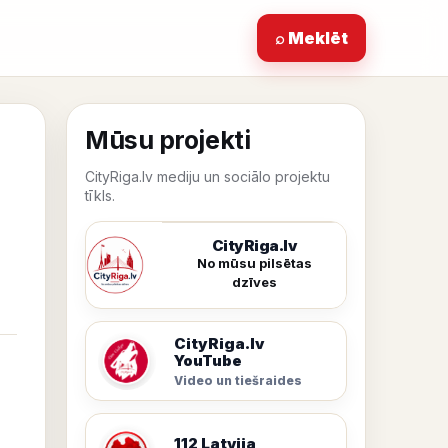
⌕ Meklēt
Mūsu projekti
CityRiga.lv mediju un sociālo projektu
tīkls.
CityRiga.lv
No mūsu pilsētas
dzīves
CityRiga.lv
YouTube
Video un tiešraides
112 Latvija