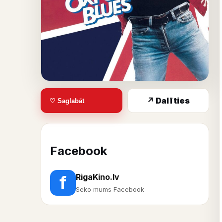
↗ Dalīties
♡ Saglabāt
Facebook
RigaKino.lv
f
Seko mums Facebook