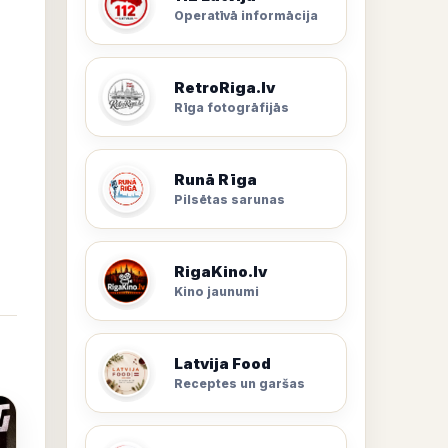
Operatīvā informācija
RetroRiga.lv
Rīga fotogrāfijās
Runā Rīga
Pilsētas sarunas
RigaKino.lv
Kino jaunumi
Latvija Food
Receptes un garšas