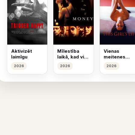
Aktivizēt
Mīlestība
Vienas
laimīgu
laikā, kad visu
meitenes
izlemj nauda
stāsts
2026
2026
2026