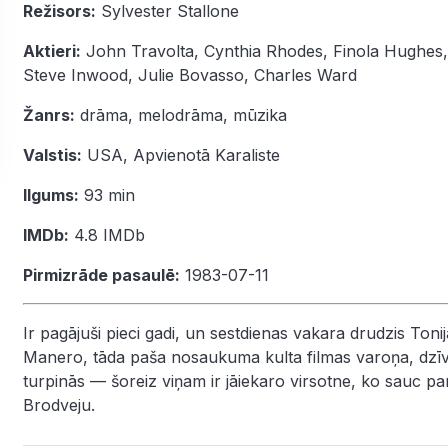
Režisors:
Sylvester Stallone
Aktieri:
John Travolta
,
Cynthia Rhodes
,
Finola Hughes
,
Steve Inwood
,
Julie Bovasso
,
Charles Ward
Žanrs:
drāma
,
melodrāma
,
mūzika
Valstis:
USA, Apvienotā Karaliste
Ilgums:
93 min
IMDb:
4.8
IMDb
Pirmizrāde pasaulē:
1983-07-11
Ir pagājuši pieci gadi, un sestdienas vakara drudzis Tonij
Manero, tāda paša nosaukuma kulta filmas varoņa, dzī
turpinās — šoreiz viņam ir jāiekaro virsotne, ko sauc pa
Brodveju.