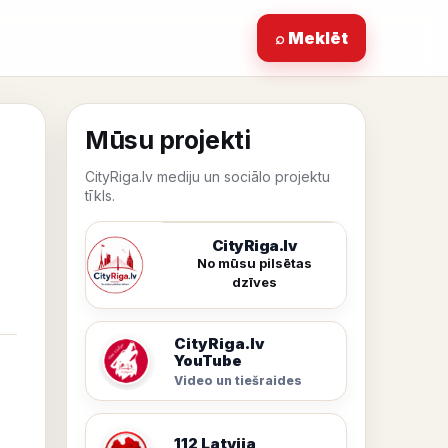
⌕ Meklēt
Mūsu projekti
CityRiga.lv mediju un sociālo projektu
tīkls.
CityRiga.lv
No mūsu pilsētas
dzīves
CityRiga.lv
YouTube
Video un tiešraides
112 Latvija