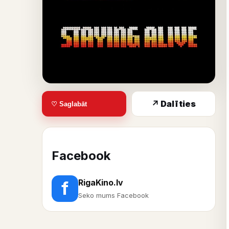
↗ Dalīties
♡ Saglabāt
Facebook
RigaKino.lv
f
Seko mums Facebook