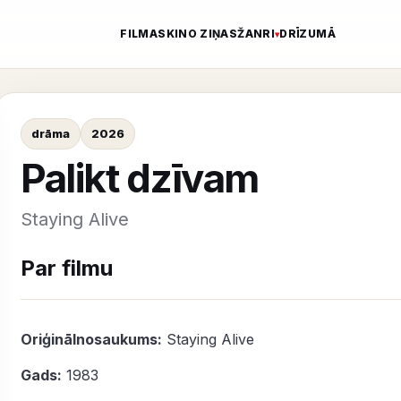
FILMAS
KINO ZIŅAS
ŽANRI
DRĪZUMĀ
drāma
2026
Palikt dzīvam
Staying Alive
Par filmu
Oriģinālnosaukums:
Staying Alive
Gads:
1983