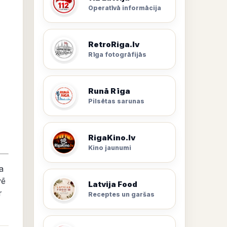
Operatīvā informācija
RetroRiga.lv
Rīga fotogrāfijās
Runā Rīga
Pilsētas sarunas
RigaKino.lv
Kino jaunumi
a
vē
Latvija Food
r
Receptes un garšas