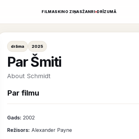
FILMAS
KINO ZIŅAS
ŽANRI
DRĪZUMĀ
drāma
2025
Par Šmiti
About Schmidt
Par filmu
Gads:
2002
Režisors:
Alexander Payne