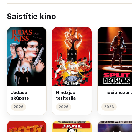
Saistītie kino
Jūdasa
Nindzjas
Triecienuzb
skūpsts
teritorija
2026
2026
2026