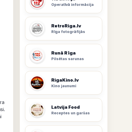
Operatīvā informācija
RetroRiga.lv
Rīga fotogrāfijās
Runā Rīga
Pilsētas sarunas
RigaKino.lv
Kino jaunumi
ra
Latvija Food
si.
Receptes un garšas
i