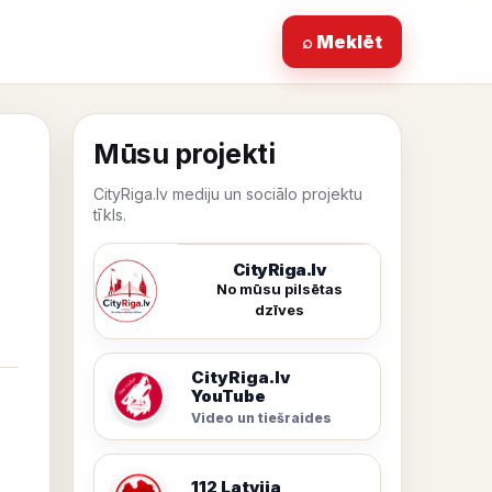
⌕ Meklēt
Mūsu projekti
CityRiga.lv mediju un sociālo projektu
tīkls.
CityRiga.lv
No mūsu pilsētas
dzīves
CityRiga.lv
YouTube
Video un tiešraides
112 Latvija