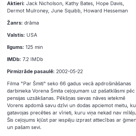
Aktieri:
Jack Nicholson
,
Kathy Bates
,
Hope Davis
,
Dermot Mulroney
,
June Squibb
,
Howard Hesseman
Žanrs:
drāma
Valstis:
USA
Ilgums:
125 min
IMDb:
7.2
IMDb
Pirmizrāde pasaulē:
2002-05-22
Filma "Par Šmiti" seko 66 gadus vecā apdrošināšanas
darbinieka Vorena Šmita ceļojumam uz pašatklāsmi pēc
pensijas uzsākšanas. Pēkšņas sievas nāves ietekmē
Vorens apdomā savu dzīvi un dodas apciemot meitu, ku
gatavojas precēties ar vīrieti, kuru viņa nekad nav mīlēju
Šis ceļojums kļūst par iespēju izprast attiecības ar ģimen
un pašam sevi.