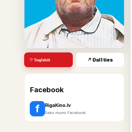
↗ Dalīties
♡ Saglabāt
Facebook
RigaKino.lv
f
Seko mums Facebook