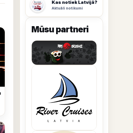
Kas notiek Latvijā?
Aktuāli notikumi
Mūsu partneri
rukums